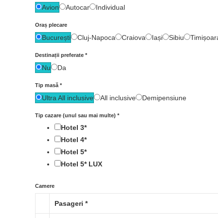
Avion
Autocar
Individual
Oraș plecare
București
Cluj-Napoca
Craiova
Iași
Sibiu
Timișoar
Destinații preferate
*
Nu
Da
Tip masă
*
Ultra All inclusive
All inclusive
Demipensiune
Tip cazare (unul sau mai multe)
*
Hotel 3*
Hotel 4*
Hotel 5*
Hotel 5* LUX
Camere
Pasageri
*