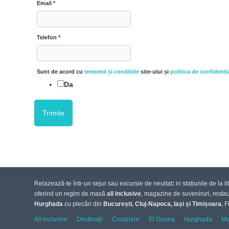
Email
*
Telefon
*
Sunt de acord cu
termenii și condițiile
site-ului și
politica de confidenția
Da
Relazează-te într-un sejur sau excursie de neuitat
:
in stațiunile de la 
oferind un regim de masă
all inclusive
, magazine de suveniruri, restaur
Hurghada
cu plecări din
București, Cluj-Napoca, Iași și Timișoara.
F
All inclusive
Destinații
Croaziere
El Gouna
Hurghada
Ma