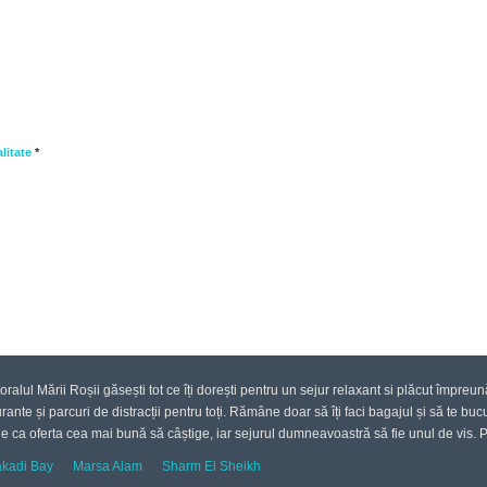
litate
*
litoralul Mării Roșii găsești tot ce îți dorești pentru un sejur relaxant si plăcut împreu
ante și parcuri de distracții pentru toți. Rămâne doar să îți faci bagajul și să te bu
ie ca oferta cea mai bună să câștige, iar sejurul dumneavoastră să fie unul de vis. P.
kadi Bay
Marsa Alam
Sharm El Sheikh