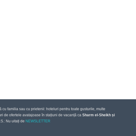
nă cu familia sau cu prietenii: hoteluri pentru toate gusturile, multe
curi de ofertele avatajoase în stațiuni de vacanță ca
Sharm el-Sheikh și
S.: Nu uitați de
NEWSLETTER