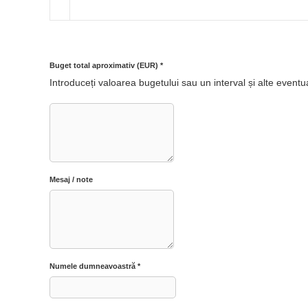
Adaugă pasager
Adaugă încă o cameră
Buget total aproximativ (EUR)
*
Introduceți valoarea bugetului sau un interval și alte eventu
Mesaj / note
Numele dumneavoastră
*