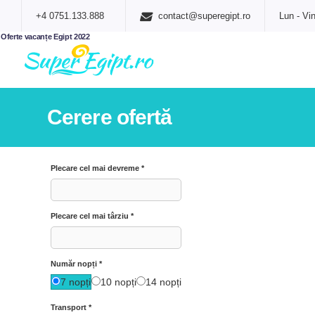
+4 0751.133.888
contact@superegipt.ro
Lun - Vin
Oferte vacanțe Egipt 2022
Cerere ofertă
Plecare cel mai devreme
*
Plecare cel mai târziu
*
Număr nopți
*
7 nopți
10 nopți
14 nopți
Transport
*