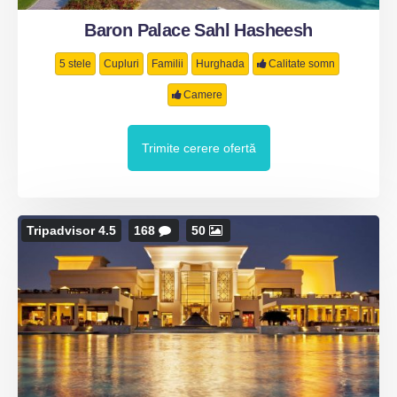
Baron Palace Sahl Hasheesh
5 stele
Cupluri
Familii
Hurghada
Calitate somn
Camere
Trimite cerere ofertă
Tripadvisor 4.5
168
50