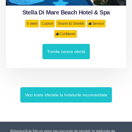
Stella Di Mare Beach Hotel & Spa
5 stele
Cupluri
Sharm El Sheikh
Servicii
Curățenie
Trimite cerere ofertă
Vezi toate ofertele la hotelurile recomandate
Relazează-te într-un sejur sau excursie de neuitat
:
in stațiunile de