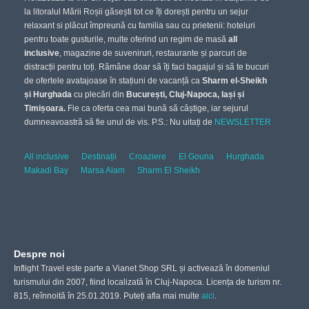
la litoralul Mării Roșii găsești tot ce îți dorești pentru un sejur
relaxant si plăcut împreună cu familia sau cu prietenii: hoteluri
pentru toate gusturile, multe oferind un regim de masă
all
inclusive
, magazine de suveniruri, restaurante și parcuri de
distracții pentru toți. Rămâne doar să îți faci bagajul și să te bucuri
de ofertele avatajoase în stațiuni de vacanță ca
Sharm el-Sheikh
și Hurghada
cu plecări din
București, Cluj-Napoca, Iași și
Timișoara.
Fie ca oferta cea mai bună să câștige, iar sejurul
dumneavoastră să fie unul de vis. P.S.: Nu uitați de
NEWSLETTER
All inclusive
Destinații
Croaziere
El Gouna
Hurghada
Makadi Bay
Marsa Alam
Sharm El Sheikh
Despre noi
Inflight Travel este parte a Vianet Shop SRL și activează în domeniul
turismului din 2007, fiind localizată în Cluj-Napoca. Licența de turism nr.
815, reînnoită în 25.01.2019. Puteți afla mai multe
aici
.