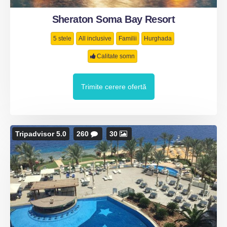
Sheraton Soma Bay Resort
5 stele
All inclusive
Familii
Hurghada
Calitate somn
Trimite cerere ofertă
Tripadvisor 5.0
260
30