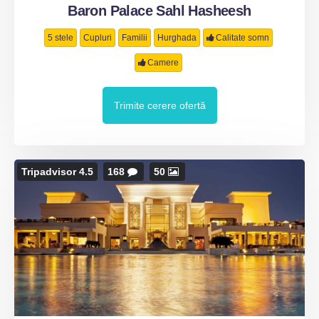
Baron Palace Sahl Hasheesh
5 stele
Cupluri
Familii
Hurghada
Calitate somn
Camere
Trimite cerere ofertă
Tripadvisor 4.5
168
50