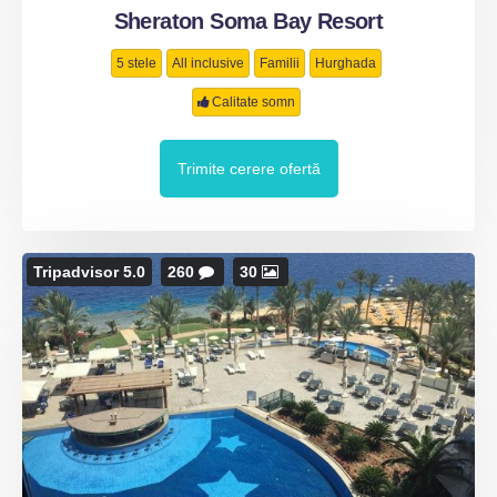
Sheraton Soma Bay Resort
5 stele
All inclusive
Familii
Hurghada
Calitate somn
Trimite cerere ofertă
Tripadvisor 5.0
260
30