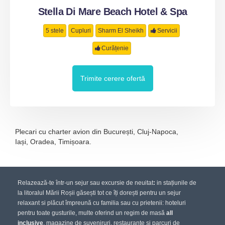
Stella Di Mare Beach Hotel & Spa
5 stele
Cupluri
Sharm El Sheikh
Servicii
Curățenie
Trimite cerere ofertă
Plecari cu charter avion din București, Cluj-Napoca,
Iași, Oradea, Timișoara.
Relazează-te într-un sejur sau excursie de neuitat
:
in stațiunile de
la litoralul Mării Roșii găsești tot ce îți dorești pentru un sejur
relaxant si plăcut împreună cu familia sau cu prietenii: hoteluri
pentru toate gusturile, multe oferind un regim de masă
all
inclusive
, magazine de suveniruri, restaurante și parcuri de