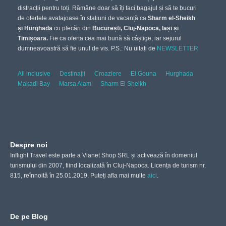
distracții pentru toți. Rămâne doar să îți faci bagajul și să te bucuri
de ofertele avatajoase în stațiuni de vacanță ca
Sharm el-Sheikh
și Hurghada
cu plecări din
București, Cluj-Napoca, Iași și
Timișoara.
Fie ca oferta cea mai bună să câștige, iar sejurul
dumneavoastră să fie unul de vis. P.S.: Nu uitați de
NEWSLETTER
All inclusive
Destinații
Croaziere
El Gouna
Hurghada
Makadi Bay
Marsa Alam
Sharm El Sheikh
Despre noi
Inflight Travel este parte a Vianet Shop SRL și activează în domeniul
turismului din 2007, fiind localizată în Cluj-Napoca. Licența de turism nr.
815, reînnoită în 25.01.2019. Puteți afla mai multe
aici
.
De pe Blog