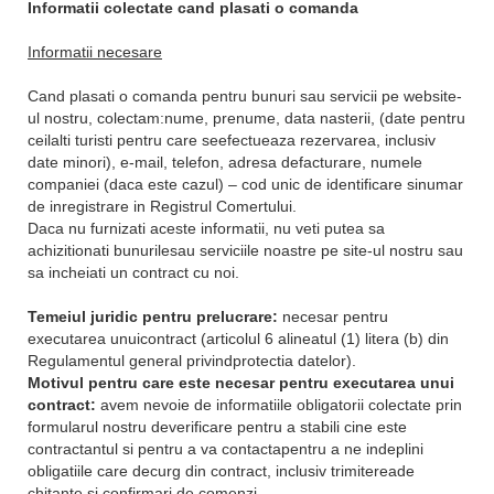
Informatii colectate cand plasati o comanda
Informatii necesare
Cand plasati o comanda pentru bunuri sau servicii pe website-
ul nostru, colectam:nume, prenume, data nasterii, (date pentru
ceilalti turisti pentru care seefectueaza rezervarea, inclusiv
date minori), e-mail, telefon, adresa defacturare, numele
companiei (daca este cazul) – cod unic de identificare sinumar
de inregistrare in Registrul Comertului.
Daca nu furnizati aceste informatii, nu veti putea sa
achizitionati bunurilesau serviciile noastre pe site-ul nostru sau
sa incheiati un contract cu noi.
Temeiul juridic pentru prelucrare:
necesar pentru
executarea unuicontract (articolul 6 alineatul (1) litera (b) din
Regulamentul general privindprotectia datelor).
Motivul pentru care este necesar pentru executarea unui
contract:
avem nevoie de informatiile obligatorii colectate prin
formularul nostru deverificare pentru a stabili cine este
contractantul si pentru a va contactapentru a ne indeplini
obligatiile care decurg din contract, inclusiv trimitereade
chitante si confirmari de comenzi.