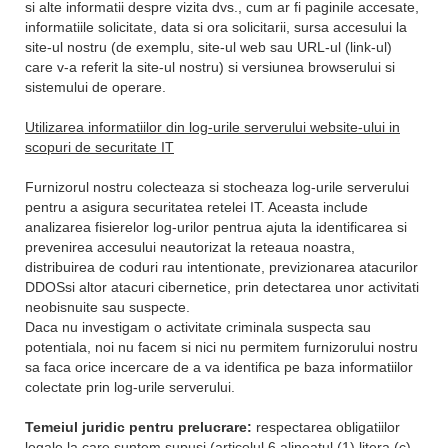
si alte informatii despre vizita dvs., cum ar fi paginile accesate,
informatiile solicitate, data si ora solicitarii, sursa accesului la
site-ul nostru (de exemplu, site-ul web sau URL-ul (link-ul)
care v-a referit la site-ul nostru) si versiunea browserului si
sistemului de operare.
Utilizarea informatiilor din log-urile serverului website-ului in
scopuri de securitate IT
Furnizorul nostru colecteaza si stocheaza log-urile serverului
pentru a asigura securitatea retelei IT. Aceasta include
analizarea fisierelor log-urilor pentrua ajuta la identificarea si
prevenirea accesului neautorizat la reteaua noastra,
distribuirea de coduri rau intentionate, previzionarea atacurilor
DDOSsi altor atacuri cibernetice, prin detectarea unor activitati
neobisnuite sau suspecte.
Daca nu investigam o activitate criminala suspecta sau
potentiala, noi nu facem si nici nu permitem furnizorului nostru
sa faca orice incercare de a va identifica pe baza informatiilor
colectate prin log-urile serverului.
Temeiul juridic pentru prelucrare:
respectarea obligatiilor
legale la care suntem supusi (articolul 6 alineatul (1) litera (c)