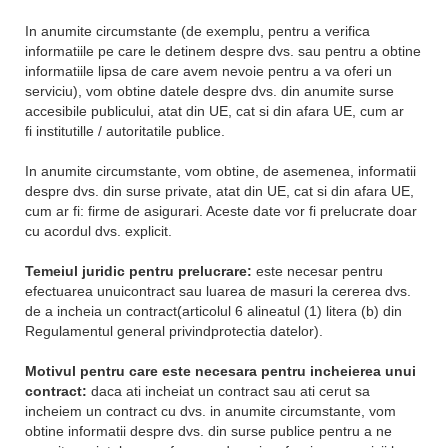
In anumite circumstante (de exemplu, pentru a verifica
informatiile pe care le detinem despre dvs. sau pentru a obtine
informatiile lipsa de care avem nevoie pentru a va oferi un
serviciu), vom obtine datele despre dvs. din anumite surse
accesibile publicului, atat din UE, cat si din afara UE, cum ar
fi institutille / autoritatile publice.
In anumite circumstante, vom obtine, de asemenea, informatii
despre dvs. din surse private, atat din UE, cat si din afara UE,
cum ar fi: firme de asigurari. Aceste date vor fi prelucrate doar
cu acordul dvs. explicit.
Temeiul juridic pentru prelucrare:
este necesar pentru
efectuarea unuicontract sau luarea de masuri la cererea dvs.
de a incheia un contract(articolul 6 alineatul (1) litera (b) din
Regulamentul general privindprotectia datelor).
Motivul pentru care este necesara pentru incheierea unui
contract:
daca ati incheiat un contract sau ati cerut sa
incheiem un contract cu dvs. in anumite circumstante, vom
obtine informatii despre dvs. din surse publice pentru a ne