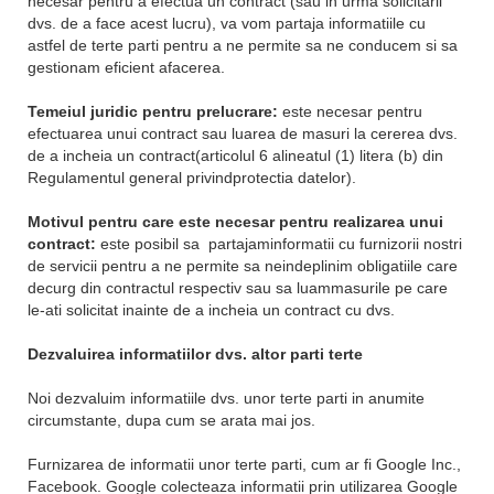
necesar pentru a efectua un contract (sau in urma solicitarii
dvs. de a face acest lucru), va vom partaja informatiile cu
astfel de terte parti pentru a ne permite sa ne conducem si sa
gestionam eficient afacerea.
Temeiul juridic pentru prelucrare:
este necesar pentru
efectuarea unui contract sau luarea de masuri la cererea dvs.
de a incheia un contract(articolul 6 alineatul (1) litera (b) din
Regulamentul general privindprotectia datelor).
Motivul pentru care este necesar pentru realizarea unui
contract:
este posibil sa partajaminformatii cu furnizorii nostri
de servicii pentru a ne permite sa neindeplinim obligatiile care
decurg din contractul respectiv sau sa luammasurile pe care
le-ati solicitat inainte de a incheia un contract cu dvs.
Dezvaluirea informatiilor dvs. altor parti terte
Noi dezvaluim informatiile dvs. unor terte parti in anumite
circumstante, dupa cum se arata mai jos.
Furnizarea de informatii unor terte parti, cum ar fi Google Inc.,
Facebook. Google colecteaza informatii prin utilizarea Google