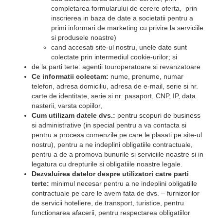
completarea formularului de cerere oferta, prin
inscrierea in baza de date a societatii pentru a
primi informari de marketing cu privire la serviciile
si produsele noastre)
cand accesati site-ul nostru, unele date sunt
colectate prin intermediul cookie-urilor; si
de la parti terte: agentii touroperatoare si revanzatoare
Ce informatii colectam:
nume, prenume, numar
telefon, adresa domiciliu, adresa de e-mail, serie si nr.
carte de identitate, serie si nr. pasaport, CNP, IP, data
nasterii, varsta copiilor,
Cum utilizam datele dvs.:
pentru scopuri de business
si administrative (in special pentru a va contacta si
pentru a procesa comenzile pe care le plasati pe site-ul
nostru), pentru a ne indeplini obligatiile contractuale,
pentru a de a promova bunurile si serviciile noastre si in
legatura cu drepturile si obligatiile noastre legale.
Dezvaluirea datelor despre utilizatori catre parti
terte:
minimul necesar pentru a ne indeplini obligatiile
contractuale pe care le avem fata de dvs. – furnizorilor
de servicii hoteliere, de transport, turistice, pentru
functionarea afacerii, pentru respectarea obligatiilor