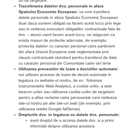
uri de targetare.
Transferarea datelor dvs. personale in afara
Spatiului Economic European:
va vom transfera
datele personale in afara Spatiului Economic European
doar daca suntem obligati sa facem acest lucru prin lege
sau in vederea executarii obligatiilor contractuale fata de
dvs. – atunci cand facem acest lucru, ne asiguram ca
exista masuri de protectie adecvate, de exemplu:
protectia datelor cu caracter personal catre partenerii
din afara Uniunii Europene este reglementata prin
clauze contractuale standard pentru transferul de date
cu caracter personal din Comunitate catre tari terte.
Utilizarea proceselor de luare a deciziilor automate:
noi utilizam procese de luare de decizii automate in
legatura cu website-ul nostru, de ex.: folosirea
instrumentelor Web Analytics, a cookie-urilor, a web
beacon-urilor sau utilizarea cookie-urilor de targetare
pentru a afisa reclame catre persoanele care viziteaza
site-ul nostru pe alte site-uri web (de exemplu, prin
utilizarea retelei Google AdSense).
Drepturile dvs. in legatura cu datele dvs. personale:
aveti dreptul de a accesa datele dvs. si a primi
informatii despre utilizarea acestora