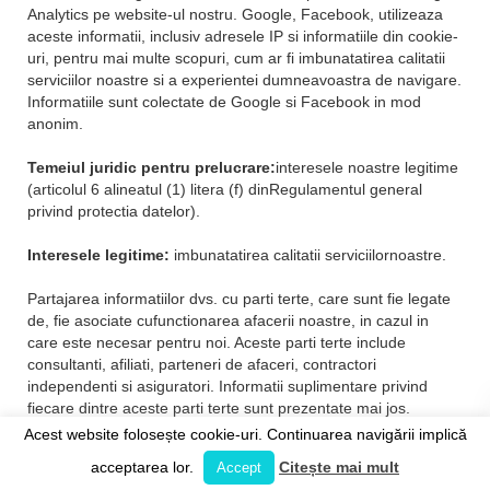
Analytics pe website-ul nostru. Google, Facebook, utilizeaza
aceste informatii, inclusiv adresele IP si informatiile din cookie-
uri, pentru mai multe scopuri, cum ar fi imbunatatirea calitatii
serviciilor noastre si a experientei dumneavoastra de navigare.
Informatiile sunt colectate de Google si Facebook in mod
anonim.
Temeiul juridic pentru prelucrare:
interesele noastre legitime
(articolul 6 alineatul (1) litera (f) dinRegulamentul general
privind protectia datelor).
Interesele legitime:
imbunatatirea calitatii serviciilornoastre.
Partajarea informatiilor dvs. cu parti terte, care sunt fie legate
de, fie asociate cufunctionarea afacerii noastre, in cazul in
care este necesar pentru noi. Aceste parti terte include
consultanti, afiliati, parteneri de afaceri, contractori
independenti si asiguratori. Informatii suplimentare privind
fiecare dintre aceste parti terte sunt prezentate mai jos.
Acest website folosește cookie-uri. Continuarea navigării implică
Temeiul juridic pentru prelucrare:
interesele noastre legitime
acceptarea lor.
Citește mai mult
Accept
(articolul 6 alineatul (1) litera (f) din Regulamentul general