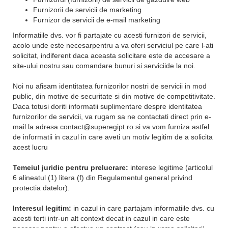
Furnizorii de servicii de marketing
Furnizor de servicii de e-mail marketing
Informatiile dvs. vor fi partajate cu acesti furnizori de servicii,
acolo unde este necesarpentru a va oferi serviciul pe care l-ati
solicitat, indiferent daca aceasta solicitare este de accesare a
site-ului nostru sau comandare bunuri si serviciide la noi.
Noi nu afisam identitatea furnizorilor nostri de servicii in mod
public, din motive de securitate si din motive de competitivitate.
Daca totusi doriti informatii suplimentare despre identitatea
furnizorilor de servicii, va rugam sa ne contactati direct prin e-
mail la adresa contact@superegipt.ro si va vom furniza astfel
de informatii in cazul in care aveti un motiv legitim de a solicita
acest lucru
Temeiul juridic pentru prelucrare:
interese legitime (articolul
6 alineatul (1) litera (f) din Regulamentul general privind
protectia datelor).
Interesul legitim:
in cazul in care partajam informatiile dvs. cu
acesti terti intr-un alt context decat in ​​cazul in care este