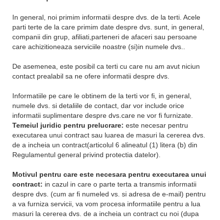
In general, noi primim informatii despre dvs. de la terti. Acele
parti terte de la care primim date despre dvs. sunt, in general,
companii din grup, afiliati,parteneri de afaceri sau persoane
care achizitioneaza serviciile noastre (si)in numele dvs..
De asemenea, este posibil ca terti cu care nu am avut niciun
contact prealabil sa ne ofere informatii despre dvs.
Informatiile pe care le obtinem de la terti vor fi, in general,
numele dvs. si detaliile de contact, dar vor include orice
informatii suplimentare despre dvs.care ne vor fi furnizate.
Temeiul juridic pentru prelucrare:
este necesar pentru
executarea unui contract sau luarea de masuri la cererea dvs.
de a incheia un contract(articolul 6 alineatul (1) litera (b) din
Regulamentul general privind protectia datelor).
Motivul pentru care este necesara pentru executarea unui
contract:
in cazul in care o parte terta a transmis informatii
despre dvs. (cum ar fi numeled vs. si adresa de e-mail) pentru
a va furniza servicii, va vom procesa informatiile pentru a lua
masuri la cererea dvs. de a incheia un contract cu noi (dupa