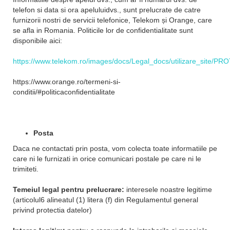
telefon si data si ora apeluluidvs., sunt prelucrate de catre
furnizorii nostri de servicii telefonice, Telekom și Orange, care
se afla in Romania. Politicile lor de confidentialitate sunt
disponibile aici:
https://www.telekom.ro/images/docs/Legal_docs/utilizare_s
https://www.orange.ro/termeni-si-
conditii/#politicaconfidentialitate
Posta
Daca ne contactati prin posta, vom colecta toate informatiile pe
care ni le furnizati in orice comunicari postale pe care ni le
trimiteti.
Temeiul legal pentru prelucrare:
interesele noastre legitime
(articolul6 alineatul (1) litera (f) din Regulamentul general
privind protectia datelor)