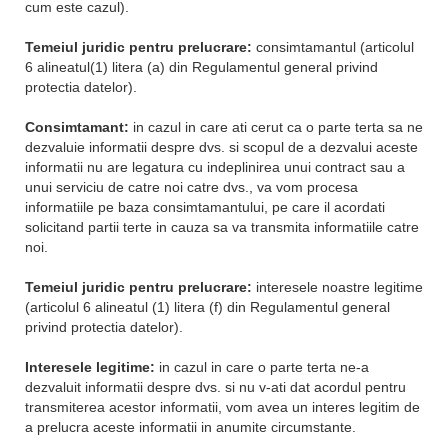
cum este cazul).
Temeiul juridic pentru prelucrare:
consimtamantul (articolul
6 alineatul(1) litera (a) din Regulamentul general privind
protectia datelor).
Consimtamant:
in cazul in care ati cerut ca o parte terta sa ne
dezvaluie informatii despre dvs. si scopul de a dezvalui aceste
informatii nu are legatura cu indeplinirea unui contract sau a
unui serviciu de catre noi catre dvs., va vom procesa
informatiile pe baza consimtamantului, pe care il acordati
solicitand partii terte in cauza sa va transmita informatiile catre
noi.
Temeiul juridic pentru prelucrare:
interesele noastre legitime
(articolul 6 alineatul (1) litera (f) din Regulamentul general
privind protectia datelor).
Interesele legitime:
in cazul in care o parte terta ne-a
dezvaluit informatii despre dvs. si nu v-ati dat acordul pentru
transmiterea acestor informatii, vom avea un interes legitim de
a prelucra aceste informatii in anumite circumstante.