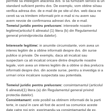
permite sa intelegem afacerea dvs. si sa furnizam servicii la un
standard suficient pentru dvs. De exemplu, vom obtine si/sau
verifica adresa dvs. de e-mail de pe site-ul dvs. web daca ne
cereti sa va trimitem informatii prin e-mail si nu avem sau
avem nevoie de confirmarea adresei dvs. de e-mail.
Temeiul juridic pentru prelucrare:
interesele noastre
legitime(articolul 6 alineatul (1) litera (b) din Regulamentul
general privindprotectia datelor).
Interesele legitime:
in anumite circumstante, vom avea un
interes legitim de a obtine informatii despre dvs. din surse
publice si private. De exemplu, daca ati incalcat sau
suspectam ca ati incalcat oricare dintre drepturile noastre
legale, vom avea un interes legitim de a obtine si dea prelucra
informatii despre dvs. din aceste surse, pentru a investiga si a
urmari orice incalcare suspectata sau potentiala.
Temeiul juridic pentru prelucrare:
consimtamantul (articolul
6 alineatul(1) litera (a) din Regulamentul general privind
protectia datelor).
Consimtamant:
este posibil sa obtinem informatii de la parti
terte, in cazul in care ati fost de acord sa comunice aceste
date catre noi prin, exprimandu-va consimtamantul de ex.