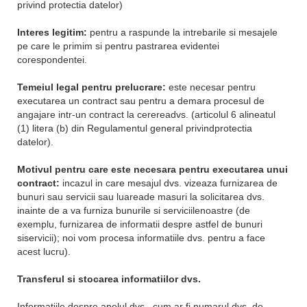
privind protectia datelor)
Interes legitim:
pentru a raspunde la intrebarile si mesajele
pe care le primim si pentru pastrarea evidentei
corespondentei.
Temeiul legal pentru prelucrare:
este necesar pentru
executarea un contract sau pentru a demara procesul de
angajare intr-un contract la cerereadvs. (articolul 6 alineatul
(1) litera (b) din Regulamentul general privindprotectia
datelor).
Motivul pentru care este necesara pentru executarea unui
contract:
incazul in care mesajul dvs. vizeaza furnizarea de
bunuri sau servicii sau luareade masuri la solicitarea dvs.
inainte de a va furniza bunurile si serviciilenoastre (de
exemplu, furnizarea de informatii despre astfel de bunuri
siservicii); noi vom procesa informatiile dvs. pentru a face
acest lucru).
Transferul si stocarea informatiilor dvs.
Informatiile despre apelul dvs., cum ar fi numarul dvs. de