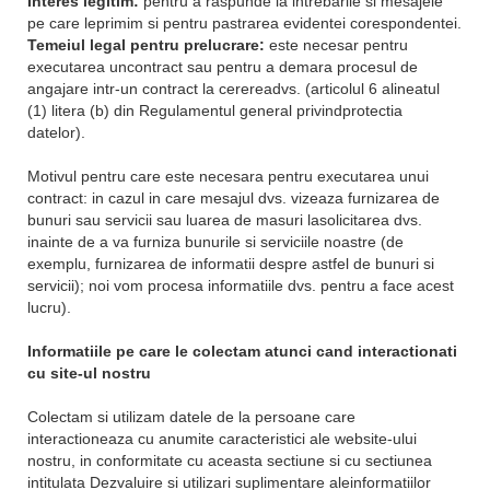
Interes legitim:
pentru a raspunde la intrebarile si mesajele
pe care leprimim si pentru pastrarea evidentei corespondentei.
Temeiul legal pentru prelucrare:
este necesar pentru
executarea uncontract sau pentru a demara procesul de
angajare intr-un contract la cerereadvs. (articolul 6 alineatul
(1) litera (b) din Regulamentul general privindprotectia
datelor).
Motivul pentru care este necesara pentru executarea unui
contract: in cazul in care mesajul dvs. vizeaza furnizarea de
bunuri sau servicii sau luarea de masuri lasolicitarea dvs.
inainte de a va furniza bunurile si serviciile noastre (de
exemplu, furnizarea de informatii despre astfel de bunuri si
servicii); noi vom procesa informatiile dvs. pentru a face acest
lucru).
Informatiile pe care le colectam atunci cand interactionati
cu site-ul nostru
Colectam si utilizam datele de la persoane care
interactioneaza cu anumite caracteristici ale website-ului
nostru, in ​​conformitate cu aceasta sectiune si cu sectiunea
intitulata Dezvaluire si utilizari suplimentare aleinformatiilor