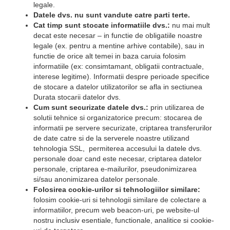
legale.
Datele dvs. nu sunt vandute catre parti terte.
Cat timp sunt stocate informatiile dvs.:
nu mai mult
decat este necesar – in functie de obligatiile noastre
legale (ex. pentru a mentine arhive contabile), sau in
functie de orice alt temei in baza caruia folosim
informatiile (ex: consimtamant, obligatii contractuale,
interese legitime). Informatii despre perioade specifice
de stocare a datelor utilizatorilor se afla in sectiunea
Durata stocarii datelor dvs.
Cum sunt securizate datele dvs.:
prin utilizarea de
solutii tehnice si organizatorice precum: stocarea de
informatii pe servere securizate, criptarea transferurilor
de date catre si de la serverele noastre utilizand
tehnologia SSL, permiterea accesului la datele dvs.
personale doar cand este necesar, criptarea datelor
personale, criptarea e-mailurilor, pseudonimizarea
si/sau anonimizarea datelor personale.
Folosirea cookie-urilor si tehnologiilor similare:
folosim cookie-uri si tehnologii similare de colectare a
informatiilor, precum web beacon-uri, pe website-ul
nostru inclusiv esentiale, functionale, analitice si cookie-