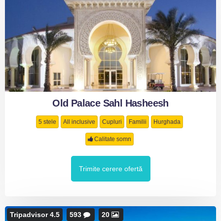
Old Palace Sahl Hasheesh
5 stele
All inclusive
Cupluri
Familii
Hurghada
Calitate somn
Trimite cerere ofertă
Tripadvisor 4.5
593
20