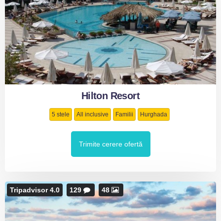
Hilton Resort
5 stele
All inclusive
Familii
Hurghada
Trimite cerere ofertă
Tripadvisor 4.0
129
48