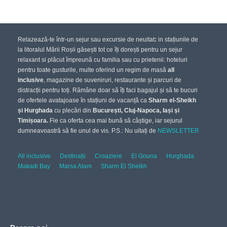
Relazează-te într-un sejur sau excursie de neuitat
:
in stațiunile de
la litoralul Mării Roșii găsești tot ce îți dorești pentru un sejur
relaxant si plăcut împreună cu familia sau cu prietenii: hoteluri
pentru toate gusturile, multe oferind un regim de masă
all
inclusive
, magazine de suveniruri, restaurante și parcuri de
distracții pentru toți. Rămâne doar să îți faci bagajul și să te bucuri
de ofertele avatajoase în stațiuni de vacanță ca
Sharm el-Sheikh
și Hurghada
cu plecări din
București, Cluj-Napoca, Iași și
Timișoara.
Fie ca oferta cea mai bună să câștige, iar sejurul
dumneavoastră să fie unul de vis. P.S.: Nu uitați de
NEWSLETTER
All inclusive
Destinații
Croaziere
El Gouna
Hurghada
Makadi Bay
Marsa Alam
Sharm El Sheikh