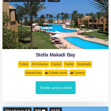
Stella Makadi Bay
5 stele
All inclusive
Cupluri
Familii
Hurghada
Makadi Bay
Calitate somn
Camere
Trimite cerere ofertă
Tripadvisor 4.5
320
47