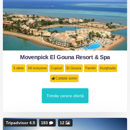
Movenpick El Gouna Resort & Spa
5 stele
All inclusive
Cupluri
El Gouna
Familii
Hurghada
Calitate somn
Trimite cerere ofertă
Tripadvisor 4.5
183
12