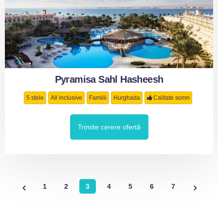
Pyramisa Sahl Hasheesh
5 stele
All inclusive
Familii
Hurghada
Calitate somn
Trimite cerere ofertă
1
2
3
4
5
6
7