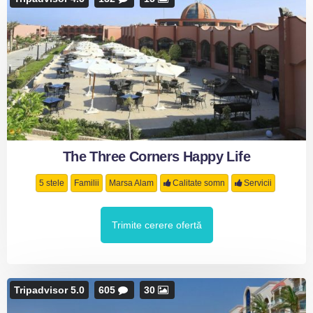
The Three Corners Happy Life
5 stele
Familii
Marsa Alam
Calitate somn
Servicii
Trimite cerere ofertă
Tripadvisor 5.0
605
30