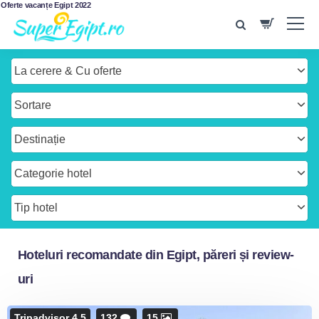
Oferte vacanțe Egipt 2022
La cerere & Cu oferte
Sortare
Destinație
Categorie hotel
Tip hotel
Hoteluri recomandate din Egipt, păreri și review-
uri
Tripadvisor 4.5
132
15