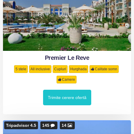
Premier Le Reve
5 stele
All inclusive
Cupluri
Hurghada
Calitate somn
Camere
Trimite cerere ofertă
Tripadvisor 4.5
145
14