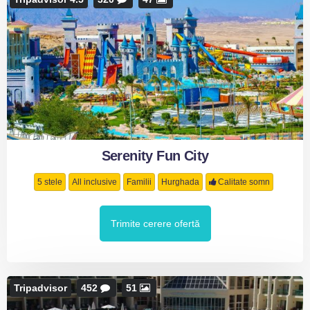
Serenity Fun City
5 stele
All inclusive
Familii
Hurghada
Calitate somn
Trimite cerere ofertă
Tripadvisor
452
51