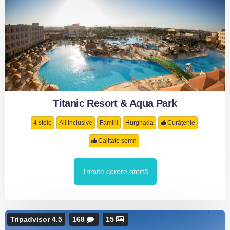
Titanic Resort & Aqua Park
4 stele
All inclusive
Familii
Hurghada
Curățenie
Calitate somn
Trimite cerere ofertă
Tripadvisor 4.5
168
15