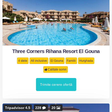
Three Corners Rihana Resort El Gouna
4 stele
All inclusive
El Gouna
Familii
Hurghada
Calitate somn
Trimite cerere ofertă
Tripadvisor 4.5
228
20