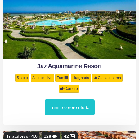
Jaz Aquamarine Resort
5 stele
All inclusive
Familii
Hurghada
Calitate somn
Camere
Trimite cerere ofertă
Tripadvisor 4.0
128
42