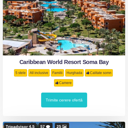
Caribbean World Resort Soma Bay
5 stele
All inclusive
Familii
Hurghada
Calitate somn
Camere
Trimite cerere ofertă
Tripadvisor 4.5
57
25