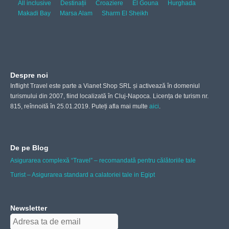
All inclusive
Destinații
Croaziere
El Gouna
Hurghada
Makadi Bay
Marsa Alam
Sharm El Sheikh
Despre noi
Inflight Travel este parte a Vianet Shop SRL și activează în domeniul
turismului din 2007, fiind localizată în Cluj-Napoca. Licența de turism nr.
815, reînnoită în 25.01.2019. Puteți afla mai multe
aici
.
De pe Blog
Asigurarea complexă “Travel” – recomandată pentru călătoriile tale
Turist – Asigurarea standard a calatoriei tale in Egipt
Newsletter