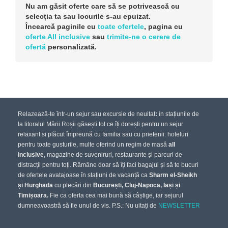
Nu am găsit oferte care să se potrivească cu
selecția ta sau locurile s-au epuizat.
Încearcă paginile cu
toate ofertele
, pagina cu
oferte All inclusive
sau
trimite-ne o cerere de
ofertă
personalizată.
Relazează-te într-un sejur sau excursie de neuitat
:
in stațiunile de
la litoralul Mării Roșii găsești tot ce îți dorești pentru un sejur
relaxant si plăcut împreună cu familia sau cu prietenii: hoteluri
pentru toate gusturile, multe oferind un regim de masă
all
inclusive
, magazine de suveniruri, restaurante și parcuri de
distracții pentru toți. Rămâne doar să îți faci bagajul și să te bucuri
de ofertele avatajoase în stațiuni de vacanță ca
Sharm el-Sheikh
și Hurghada
cu plecări din
București, Cluj-Napoca, Iași și
Timișoara.
Fie ca oferta cea mai bună să câștige, iar sejurul
dumneavoastră să fie unul de vis. P.S.: Nu uitați de
NEWSLETTER