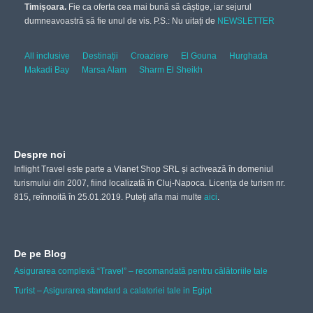
Timișoara.
Fie ca oferta cea mai bună să câștige, iar sejurul
dumneavoastră să fie unul de vis. P.S.: Nu uitați de
NEWSLETTER
All inclusive
Destinații
Croaziere
El Gouna
Hurghada
Makadi Bay
Marsa Alam
Sharm El Sheikh
Despre noi
Inflight Travel este parte a Vianet Shop SRL și activează în domeniul
turismului din 2007, fiind localizată în Cluj-Napoca. Licența de turism nr.
815, reînnoită în 25.01.2019. Puteți afla mai multe
aici
.
De pe Blog
Asigurarea complexă “Travel” – recomandată pentru călătoriile tale
Turist – Asigurarea standard a calatoriei tale in Egipt