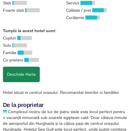
Slab
Servicii
Foarte slab
Calitate / preț
Curățenie
Turiștii la acest hotel sunt:
Cupluri
Solo
Familie
Cu prieteni
Deschide Harta
Hotel situat in centrul orasului. Recomandat tinerilor si familiilor.
De la proprietar
Complexul nostru de lux de patru stele este locul perfect pentru
o vacanță minunată sub soarele egiptean cald. Doar câteva minute
de aeroportul din Hurghada și la câțiva pași de centrul orașului
Hurghada. Hotelul Sea Gull este locul perfect, unde puteți combina