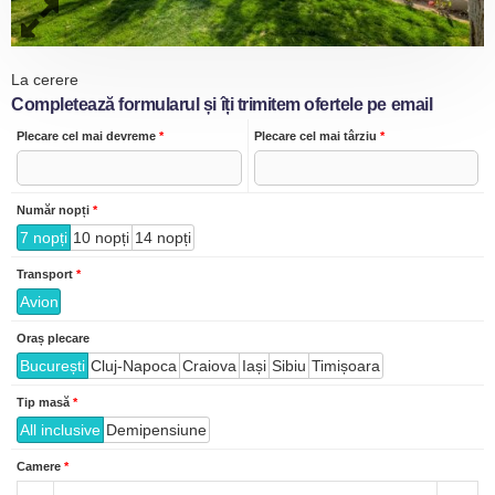
La cerere
Completează formularul și îți trimitem ofertele pe email
Plecare cel mai devreme
*
Plecare cel mai târziu
*
Număr nopți
*
7 nopți
10 nopți
14 nopți
Transport
*
Avion
Oraș plecare
București
Cluj-Napoca
Craiova
Iași
Sibiu
Timișoara
Tip masă
*
All inclusive
Demipensiune
Camere
*