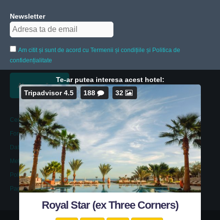
Newsletter
Am citit și sunt de acord cu Termenii și condițiile și Politica de
confidențialitate
Te-ar putea interesa acest hotel:
Tripadvisor 4.5
188
32
Cere o ofertă
Formular contact
Date societate
Metode de plată
Politică de confidențialitate
Pagina Facebook
Royal Star (ex Three Corners)