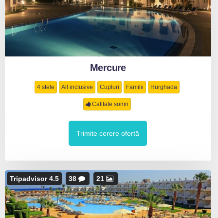
Mercure
4 stele
All inclusive
Cupluri
Familii
Hurghada
Calitate somn
Trimite cerere ofertă
Tripadvisor 4.5
38
21