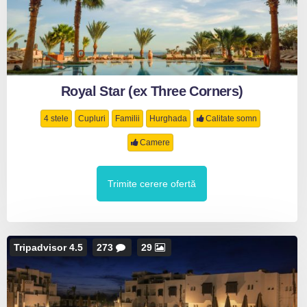
Royal Star (ex Three Corners)
4 stele
Cupluri
Familii
Hurghada
Calitate somn
Camere
Trimite cerere ofertă
Tripadvisor 4.5
273
29