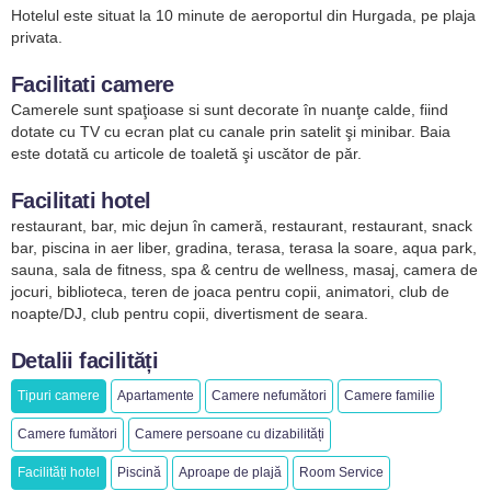
Hotelul este situat la 10 minute de aeroportul din Hurgada, pe plaja
privata.
Facilitati camere
Camerele sunt spaţioase si sunt decorate în nuanţe calde, fiind
dotate cu TV cu ecran plat cu canale prin satelit şi minibar. Baia
este dotată cu articole de toaletă şi uscător de păr.
Facilitati hotel
restaurant, bar, mic dejun în cameră, restaurant, restaurant, snack
bar, piscina in aer liber, gradina, terasa, terasa la soare, aqua park,
sauna, sala de fitness, spa & centru de wellness, masaj, camera de
jocuri, biblioteca, teren de joaca pentru copii, animatori, club de
noapte/DJ, club pentru copii, divertisment de seara.
Detalii facilități
Tipuri camere
Apartamente
Camere nefumători
Camere familie
Camere fumători
Camere persoane cu dizabilități
Facilități hotel
Piscină
Aproape de plajă
Room Service