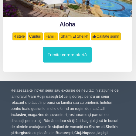
Aloha
4 stele
Cupluri
Familii
Sharm El Sheikh
Calitate somn
Trimite cerere ofertă
Relazează-te într-un sejur sau excursie de neuitat
:
in stațiunile de
la litoralul Mării Roșii găsești tot ce îți dorești pentru un sejur
relaxant si plăcut împreună cu familia sau cu prietenii: hoteluri
pentru toate gusturile, multe oferind un regim de masă
all
inclusive
, magazine de suveniruri, restaurante și parcuri de
distracții pentru toți. Rămâne doar să îți faci bagajul și să te bucuri
de ofertele avatajoase în stațiuni de vacanță ca
Sharm el-Sheikh
și Hurghada
cu plecări din
București, Cluj-Napoca, Iași și