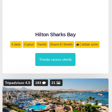
Hilton Sharks Bay
4 stele
Cupluri
Familii
Sharm El Sheikh
Calitate somn
Trimite cerere ofertă
Tripadvisor 4.5
183
21