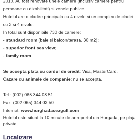
2019. Au fost renovate unele camere (inclusiv camere pentru
persoane cu dizabilitati) si zonele publice.
Hotelul are o cladire principala cu 4 nivele si un complex de cladiri
cu 3 si 4 nivele.
In total sunt disponibile 730 de camere:
-
standard room
(baie si balcon/terasa, 30 m2);
-
superior front sea view
;
-
family room
.
Se accepta plata cu cardul de credit
: Visa, MasterCard.
Cazare cu animale de companie
: nu se accepta.
Tel.: (002) 065 344 03 51
Fax: (002 065) 344 03 50
Internet:
www.hurghadaseagull.com
Hotelul este situat la 10 minute de aeroportul din Hurgada, pe plaja
privata.
Localizare