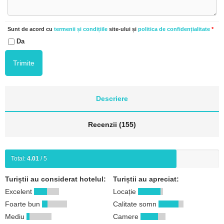
Sunt de acord cu
termenii și condițiile
site-ului și
politica de confidențialitate
*
Da
Descriere
Recenzii (155)
Total:
4.01
/ 5
Turiștii au considerat hotelul:
Turiștii au apreciat:
Excelent
Locație
Foarte bun
Calitate somn
Mediu
Camere