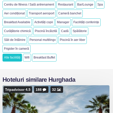
Centru de fitness / Sală antrenament
Restaurant
Bar/Lounge
Spa
Aer condiționat
Transport aeroport
Cameră banchet
Breakfast Available
Activități copii
Manager
Facilități conferințe
Curățătorie chimică
Piscină încălzită
Cadă
Spălătorie
Săli de întâlnire
Personal multilingv
Piscină în aer liber
Frigider în cameră
Alte facilități
Wifi
Breakfast Buffet
Hoteluri similare Hurghada
Tripadvisor 4.5
188
32