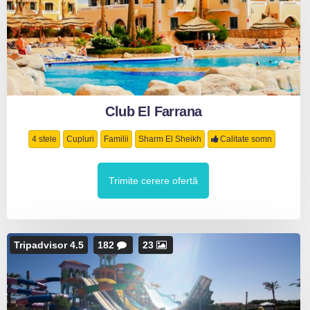
Club El Farrana
4 stele
Cupluri
Familii
Sharm El Sheikh
Calitate somn
Trimite cerere ofertă
Tripadvisor 4.5
182
23