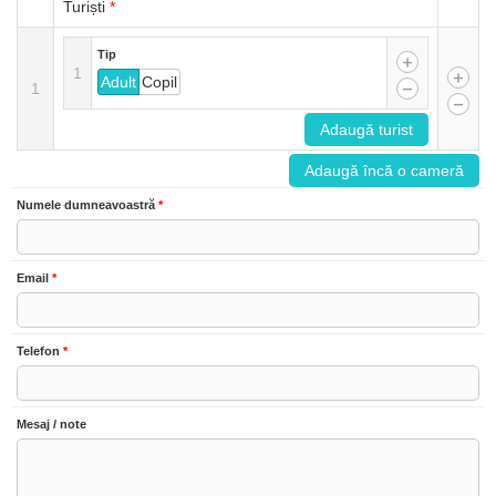
Turiști
*
Tip
1
Adult
Copil
1
Adaugă turist
Adaugă încă o cameră
Numele dumneavoastră
*
Email
*
Telefon
*
Mesaj / note