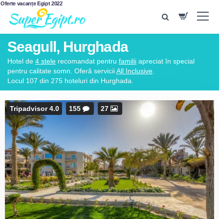
Oferte vacanțe Egipt 2022
Seagull, Hurghada
Hotel de
4 stele
recomandat pentru
familii
apreciat în special
pentru calitate somn. Oferă servicii
All Inclusive
.
Locul 107 din 275 hoteluri din Hurghada.
Tripadvisor 4.0
155
27