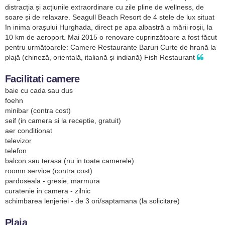
distracția și acțiunile extraordinare cu zile pline de wellness, de
soare și de relaxare. Seagull Beach Resort de 4 stele de lux situat
în inima orașului Hurghada, direct pe apa albastră a mării roșii, la
10 km de aeroport. Mai 2015 o renovare cuprinzătoare a fost făcut
pentru următoarele: Camere Restaurante Baruri Curte de hrană la
plajă (chineză, orientală, italiană și indiană) Fish Restaurant
Facilitati camere
baie cu cada sau dus
foehn
minibar (contra cost)
seif (in camera si la receptie, gratuit)
aer conditionat
televizor
telefon
balcon sau terasa (nu in toate camerele)
roomn service (contra cost)
pardoseala - gresie, marmura
curatenie in camera - zilnic
schimbarea lenjeriei - de 3 ori/saptamana (la solicitare)
Plaja