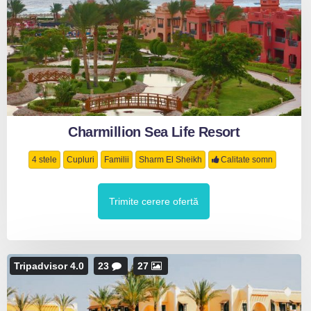
Charmillion Sea Life Resort
4 stele
Cupluri
Familii
Sharm El Sheikh
Calitate somn
Trimite cerere ofertă
Tripadvisor 4.0
23
27