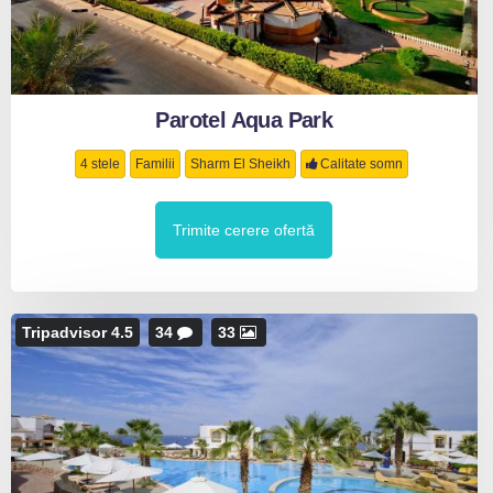
Parotel Aqua Park
4 stele
Familii
Sharm El Sheikh
Calitate somn
Trimite cerere ofertă
Tripadvisor 4.5
34
33