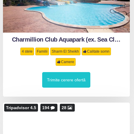
Charmillion Club Aquapark (ex. Sea Club Aqua Park)
4 stele
Familii
Sharm El Sheikh
Calitate somn
Camere
Trimite cerere ofertă
Tripadvisor 4.5
194
28