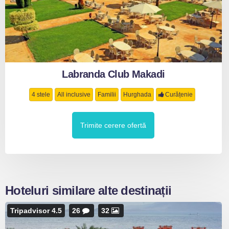
Labranda Club Makadi
4 stele
All inclusive
Familii
Hurghada
Curățenie
Trimite cerere ofertă
Hoteluri similare alte destinații
Tripadvisor 4.5
26
32