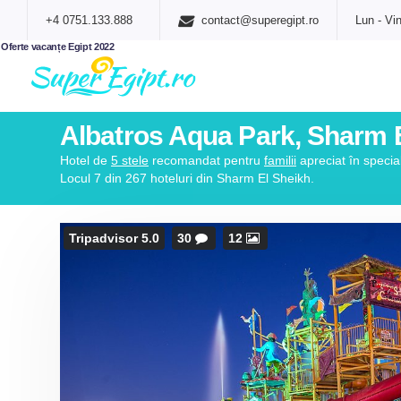
+4 0751.133.888
contact@superegipt.ro
Lun - Vin
Oferte vacanțe Egipt 2022
Albatros Aqua Park, Sharm 
Hotel de
5 stele
recomandat pentru
familii
apreciat în specia
Locul 7 din 267 hoteluri din Sharm El Sheikh.
Tripadvisor 5.0
30
12