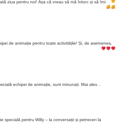
oată ziua pentru noi!
Așa că vreau să mă întorc și să îmi
pei de animație pentru toate activitățile! Și, de asemenea,
specială echipei de animație, sunt minunați. Mai ales…
 specială pentru Willy – la conversații și petreceri la