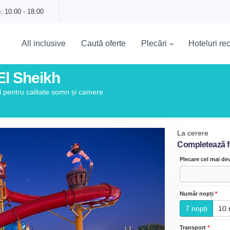
: 10:00 - 18:00
All inclusive
Caută oferte
Plecări
Hoteluri r
El Sheikh
l pentru calitate somn și camere
La cerere
Completează for
Plecare cel mai d
Număr nopți
*
7 nopți
10 
Transport
*