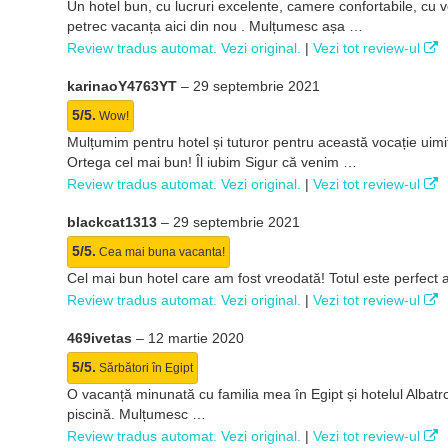
Un hotel bun, cu lucruri excelente, camere confortabile, cu 
petrec vacanța aici din nou
. Mulțumesc așa …
Review tradus automat. Vezi original.
|
Vezi tot review-ul
karinaoY4763YT
–
29 septembrie 2021
5/5.
Wow!
Mulțumim pentru hotel și tuturor pentru această vocație uimi
Ortega cel mai bun! Îl iubim
Sigur că venim …
Review tradus automat. Vezi original.
|
Vezi tot review-ul
blackcat1313
–
29 septembrie 2021
5/5.
Cea mai buna vacanta!
Cel mai bun hotel care am fost vreodată! Totul este perfect 
Review tradus automat. Vezi original.
|
Vezi tot review-ul
469ivetas
–
12 martie 2020
5/5.
Sărbători în Egipt
O vacanță minunată cu familia mea în Egipt și hotelul Albatro
piscină. Mulțumesc …
Review tradus automat. Vezi original.
|
Vezi tot review-ul