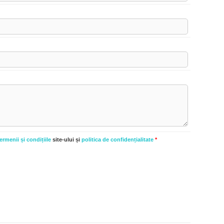
ermenii și condițiile
site-ului și
politica de confidențialitate
*