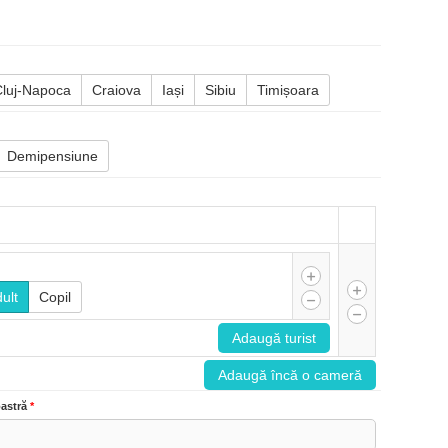
Cluj-Napoca
Craiova
Iași
Sibiu
Timișoara
Demipensiune
ult
Copil
Adaugă turist
Adaugă încă o cameră
astră
*