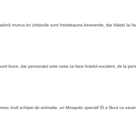
doră munca lor (sfaturile sunt întotdeauna binevenite, dar băieții își fac 
ui sunt bune, dar personalul este ceea ce face hotelul excelent, de la pe
sc mult echipei de animatie, un Mosquito special! El a făcut ca vacanța