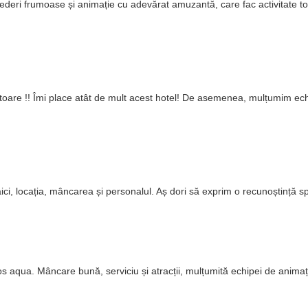
vederi frumoase și animație cu adevărat amuzantă, care fac activitate t
toare !! Îmi place atât de mult acest hotel! De asemenea, mulțumim echi
aici, locația, mâncarea și personalul. Aș dori să exprim o recunoștință 
s aqua. Mâncare bună, serviciu și atracții, mulțumită echipei de animație