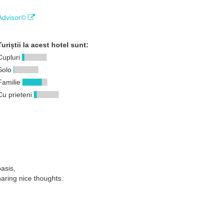
ipAdvisor©
Turiștii la acest hotel sunt:
Cupluri
Solo
Familie
Cu prieteni
basis,
haring nice thoughts.