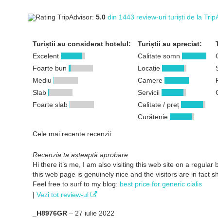
Rating TripAdvisor:
5.0
din 1443 review-uri turiști de la Tr
Turiștii au considerat hotelul:
Turiștii au apreciat:
Excelent
Calitate somn
Foarte bun
Locație
Mediu
Camere
Slab
Servicii
Foarte slab
Calitate / preț
Curățenie
Cele mai recente recenzii:
Recenzia ta așteaptă aprobare
Hi there it’s me, I am also visiting this web site on a regular 
this web page is genuinely nice and the visitors are in fact s
Feel free to surf to my blog:
best price for generic cialis
|
Vezi tot review-ul
_H8976GR
–
27 iulie 2022