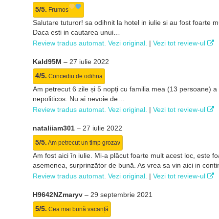
5/5.
Frumos
Salutare tuturor! sa odihnit la hotel in iulie si au fost foart
Daca esti in cautarea unui…
Review tradus automat. Vezi original.
|
Vezi tot review-ul
Kald95M
–
27 iulie 2022
4/5.
Concediu de odihna
Am petrecut 6 zile și 5 nopți cu familia mea (13 persoane) a fos
nepoliticos. Nu ai nevoie de…
Review tradus automat. Vezi original.
|
Vezi tot review-ul
nataliiam301
–
27 iulie 2022
5/5.
Am petrecut un timp grozav
Am fost aici în iulie. Mi-a plăcut foarte mult acest loc, este
asemenea, surprinzător de bună. As vrea sa vin aici in con
Review tradus automat. Vezi original.
|
Vezi tot review-ul
H9642NZmaryv
–
29 septembrie 2021
5/5.
Cea mai bună vacanță