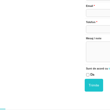
Email
*
Telefon
*
Mesaj / note
Sunt de acord cu
t
Da