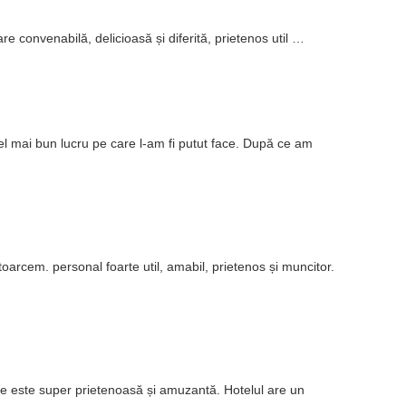
e convenabilă, delicioasă și diferită, prietenos util …
cel mai bun lucru pe care l-am fi putut face. După ce am
oarcem. personal foarte util, amabil, prietenos și muncitor.
ție este super prietenoasă și amuzantă. Hotelul are un