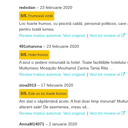
redodan
–
23 februarie 2020
5/5.
Frumoasă vizită
Loc foarte frumos, cu piscină caldă, personal politicos, care a
pentru toată lumea.
Review tradus automat. Vezi original.
|
Vezi tot review-ul
491sharona
–
23 februarie 2020
5/5.
Hotel frumos
A avut o ședere minunată la hotel. Toate facilitățile hotelul
Multumesc Mosquito Mouhamd Zarina Tania Rita …
Review tradus automat. Vezi original.
|
Vezi tot review-ul
zioa2013
–
17 februarie 2020
5/5.
Este un loc foarte frumos
Am stat o săptămână acolo. A fost doar timp minunat! Multume
afacerii sale! De asemenea, vreau să…
Review tradus automat. Vezi original.
|
Vezi tot review-ul
AnnaM14071
–
2 ianuarie 2020