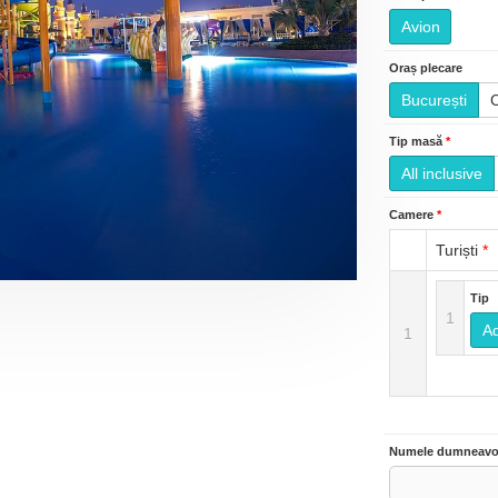
Avion
Oraș plecare
București
Tip masă
*
All inclusive
Camere
*
Turiști
*
Tip
1
Ad
1
Numele dumneavo