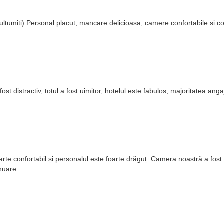
e multumiti) Personal placut, mancare delicioasa, camere confortabile si c
t distractiv, totul a fost uimitor, hotelul este fabulos, majoritatea angaj
 foarte confortabil și personalul este foarte drăguț. Camera noastră a fo
tinuare…