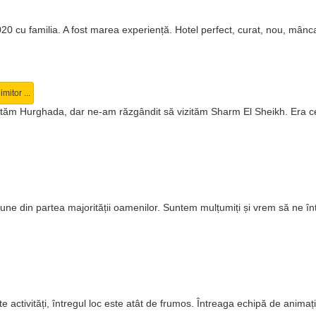
20 cu familia. A fost marea experiență. Hotel perfect, curat, nou, mâncar
mitor ...
 vizităm Hurghada, dar ne-am răzgândit să vizităm Sharm El Sheikh. Era 
une din partea majorității oamenilor. Suntem mulțumiți și vrem să ne înt
e activități, întregul loc este atât de frumos. Întreaga echipă de anima