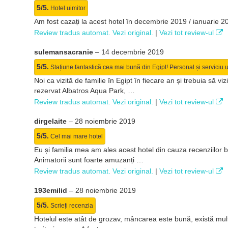
5/5.
Hotel uimitor
Am fost cazați la acest hotel în decembrie 2019 / ianuarie 20
Review tradus automat. Vezi original.
|
Vezi tot review-ul
sulemansacranie
–
14 decembrie 2019
5/5.
Stațiune fantastică cea mai bună din Egipt! Personal și serviciu ui
Noi ca vizită de familie în Egipt în fiecare an și trebuia să
rezervat Albatros Aqua Park, …
Review tradus automat. Vezi original.
|
Vezi tot review-ul
dirgelaite
–
28 noiembrie 2019
5/5.
Cel mai mare hotel
Eu și familia mea am ales acest hotel din cauza recenziilor b
Animatorii sunt foarte amuzanți …
Review tradus automat. Vezi original.
|
Vezi tot review-ul
193emilid
–
28 noiembrie 2019
5/5.
Scrieți recenzia
Hotelul este atât de grozav, mâncarea este bună, există mult