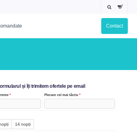
ecomandate
Contact
mularul și îți trimitem ofertele pe email
evreme
*
Plecare cel mai târziu
*
nopți
14 nopți