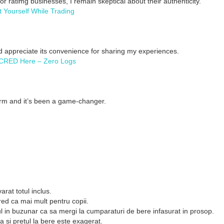
r ratimg businesses, I remain skeptical about their authenticity.
t Yourself While Trading
d appreciate its convenience for sharing my experiences.
CRED Here – Zero Logs
rm and it’s been a game-changer.
arat totul inclus.
red ca mai mult pentru copii.
ul in buzunar ca sa mergi la cumparaturi de bere infasurat in prosop.
a si pretul la bere este exagerat.