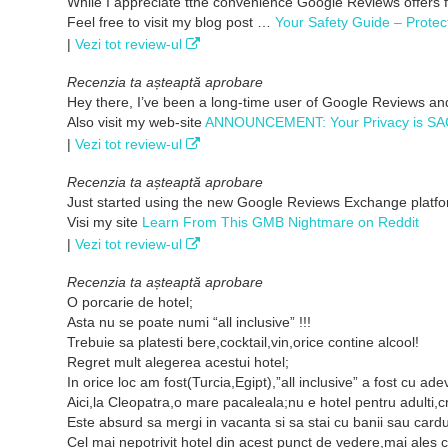
While I appreciate tthe convenience Google Reviews offers fo
Feel free to visit my blog post …
Your Safety Guide – Protec
|
Vezi tot review-ul
Recenzia ta așteaptă aprobare
Hey there, I’ve been a long-time user of Google Reviews an
Also visit my web-site
ANNOUNCEMENT: Your Privacy is SA
|
Vezi tot review-ul
Recenzia ta așteaptă aprobare
Just started using the new Google Reviews Exchange platfo
Visi my site
Learn From This GMB Nightmare on Reddit
|
Vezi tot review-ul
Recenzia ta așteaptă aprobare
O porcarie de hotel;
Asta nu se poate numi “all inclusive” !!!
Trebuie sa platesti bere,cocktail,vin,orice contine alcool!
Regret mult alegerea acestui hotel;
In orice loc am fost(Turcia,Egipt),”all inclusive” a fost cu adev
Aici,la Cleopatra,o mare pacaleala;nu e hotel pentru adulti,c
Este absurd sa mergi in vacanta si sa stai cu banii sau card
Cel mai nepotrivit hotel din acest punct de vedere,mai ales c