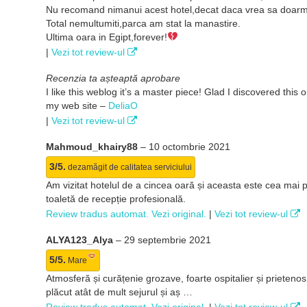
Nu recomand nimanui acest hotel,decat daca vrea sa doarm
Total nemultumiti,parca am stat la manastire.
Ultima oara in Egipt,forever!
|
Vezi tot review-ul
Recenzia ta așteaptă aprobare
I like this weblog it’s a master piece! Glad I discovered this 
my web site –
DeliaO
|
Vezi tot review-ul
Mahmoud_khairy88
–
10 octombrie 2021
3/5.
dezamăgit de calitatea serviciului
Am vizitat hotelul de a cincea oară și aceasta este cea mai pr
toaletă de recepție profesională.
Review tradus automat. Vezi original.
|
Vezi tot review-ul
ALYA123_Alya
–
29 septembrie 2021
5/5.
Mare
Atmosferă și curățenie grozave, foarte ospitalier și prietenos
plăcut atât de mult sejurul și aș …