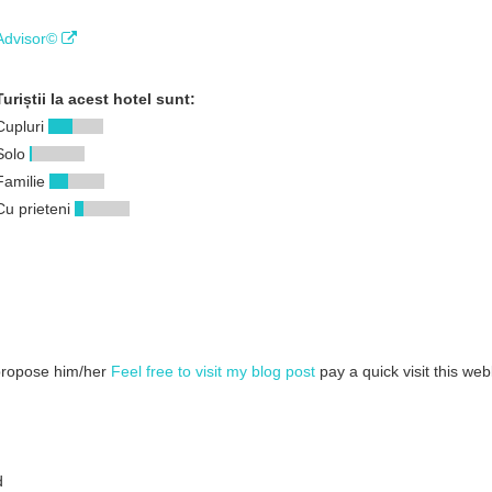
ipAdvisor©
Turiștii la acest hotel sunt:
Cupluri
Solo
Familie
Cu prieteni
 propose him/her
Feel free to visit my blog post
pay a quick visit this we
d