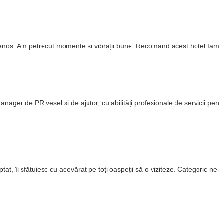
rietenos. Am petrecut momente și vibrații bune. Recomand acest hotel fami
anager de PR vesel și de ajutor, cu abilități profesionale de servicii pent
t, îi sfătuiesc cu adevărat pe toți oaspeții să o viziteze. Categoric ne-am