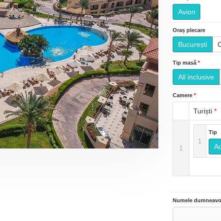
Avion
Oraș plecare
București
Tip masă
*
All inclusive
Camere
*
Turiști
*
Tip
1
Ad
1
Numele dumneavo