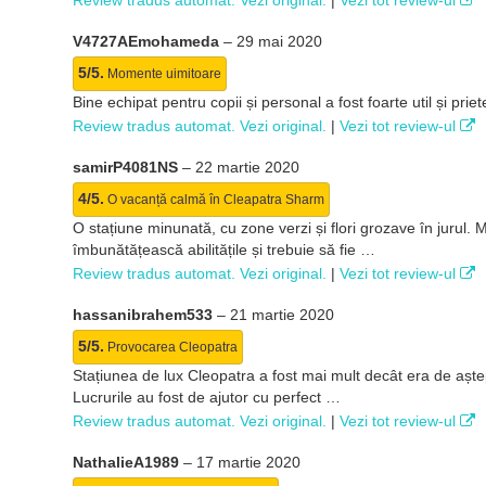
Review tradus automat. Vezi original.
|
Vezi tot review-ul
V4727AEmohameda
–
29 mai 2020
5/5.
Momente uimitoare
Bine echipat pentru copii și personal a fost foarte util și p
Review tradus automat. Vezi original.
|
Vezi tot review-ul
samirP4081NS
–
22 martie 2020
4/5.
O vacanță calmă în Cleapatra Sharm
O stațiune minunată, cu zone verzi și flori grozave în jurul. M
îmbunătățească abilitățile și trebuie să fie …
Review tradus automat. Vezi original.
|
Vezi tot review-ul
hassanibrahem533
–
21 martie 2020
5/5.
Provocarea Cleopatra
Stațiunea de lux Cleopatra a fost mai mult decât era de aștepta
Lucrurile au fost de ajutor cu perfect …
Review tradus automat. Vezi original.
|
Vezi tot review-ul
NathalieA1989
–
17 martie 2020