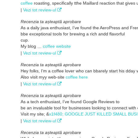
coffee
roasting, specifically tthe Maillard reaction that gives 
|
Vezi tot review-ul
Recenzia ta așteaptă aprobare
As a daily java enthusiast, I’ve found the AeroPress and Fre
bbe exceptional tools for brewing a rich andd flavorful
cup.
My blog …
coffee website
|
Vezi tot review-ul
Recenzia ta așteaptă aprobare
Hey folks, I’m a coffee lover who can bbarely start his dday 
Also visit myy web-site
coffee here
|
Vezi tot review-ul
Recenzia ta așteaptă aprobare
As a tech enthusiast, I’ve found Google Reviews to
be an invaluable tool for businesses looking to connect with
Visit my site; &
x1f480; GOOGLE JUST KILLED SMALL BUS
|
Vezi tot review-ul
Recenzia ta așteaptă aprobare