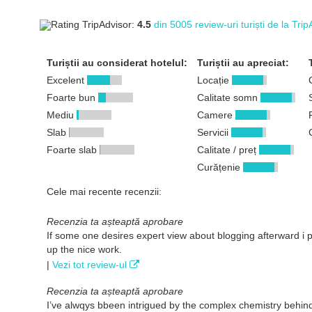
Rating TripAdvisor:
4.5
din 5005 review-uri turiști de la Tr
Turiștii au considerat hotelul:
Turiștii au apreciat:
Excelent
Locație
Foarte bun
Calitate somn
Mediu
Camere
Slab
Servicii
Foarte slab
Calitate / preț
Curățenie
Cele mai recente recenzii:
Recenzia ta așteaptă aprobare
If some one desires expert view about blogging afterward i
up the nice work.
|
Vezi tot review-ul
Recenzia ta așteaptă aprobare
I’ve alwqys bbeen intrigued by the complex chemistry behin