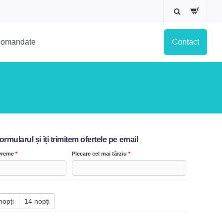
ecomandate
Contact
mularul și îți trimitem ofertele pe email
evreme
*
Plecare cel mai târziu
*
nopți
14 nopți