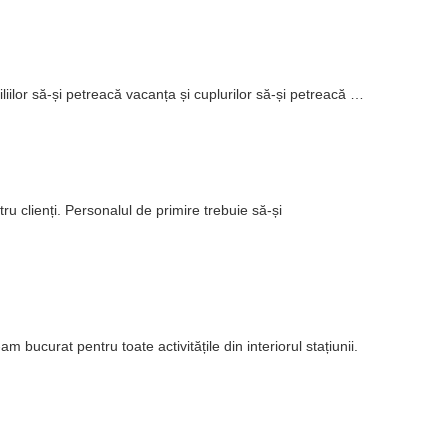
liilor să-și petreacă vacanța și cuplurilor să-și petreacă …
ru clienți. Personalul de primire trebuie să-și
 bucurat pentru toate activitățile din interiorul stațiunii.