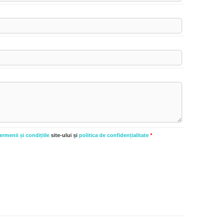
ermenii și condițiile
site-ului și
politica de confidențialitate
*