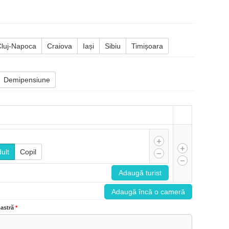
Cluj-Napoca
Craiova
Iași
Sibiu
Timișoara
Demipensiune
ult
Copil
Adaugă turist
Adaugă încă o cameră
astră
*