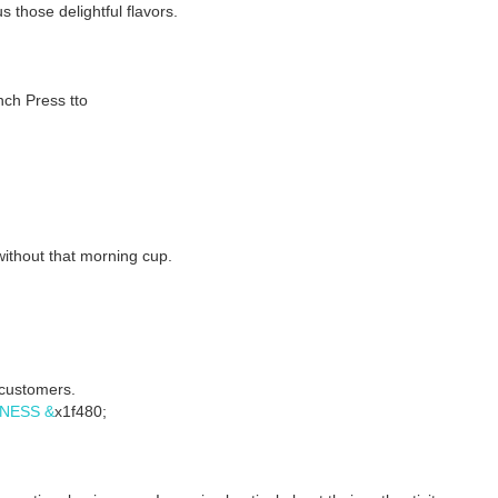
us those delightful flavors.
nch Press tto
without that morning cup.
 customers.
INESS &
x1f480;