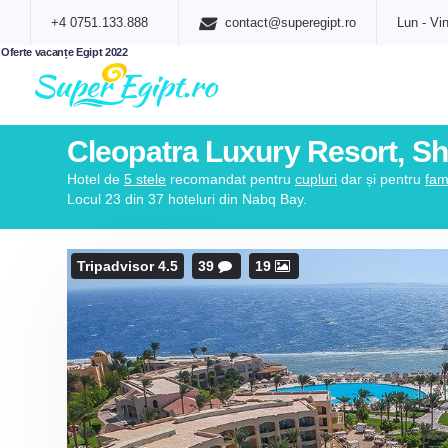
+4 0751.133.888
contact@superegipt.ro
Lun - Vin
Oferte vacanțe Egipt 2022
Cleopatra Luxury Resort, S
Hotel de
5 stele
recomandat pentru
cupluri
dar și pentru
fami
Locul 23 din 37 hoteluri din Nabq Bay.
Tripadvisor 4.5
39
19