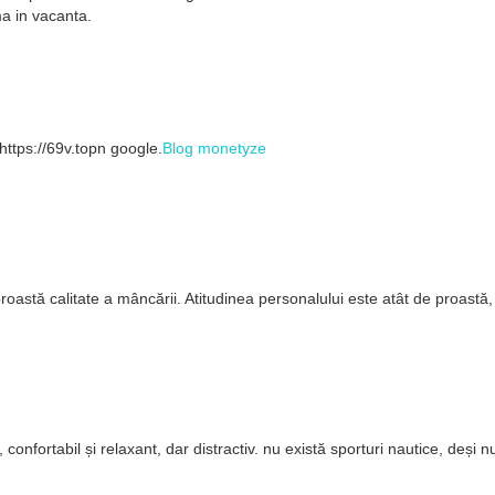
a in vacanta.
ohttps://69v.topn google.
Blog monetyze
oastă calitate a mâncării. Atitudinea personalului este atât de proastă, 
, confortabil și relaxant, dar distractiv. nu există sporturi nautice, de