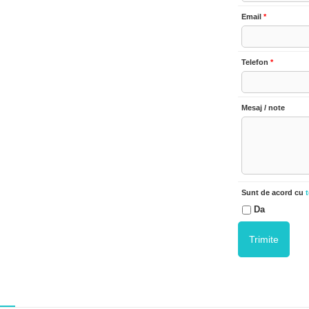
Email
*
Telefon
*
Mesaj / note
Sunt de acord cu
t
Da