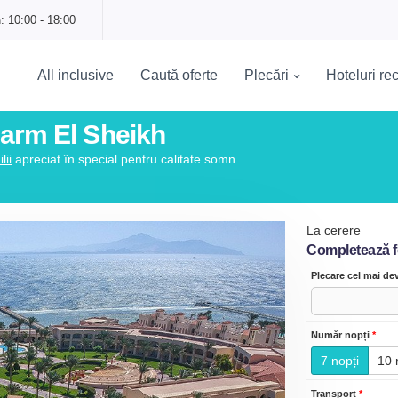
: 10:00 - 18:00
All inclusive
Caută oferte
Plecări
Hoteluri r
harm El Sheikh
lii
apreciat în special pentru calitate somn
La cerere
Completează for
Plecare cel mai d
Număr nopți
*
7 nopți
10 
Transport
*