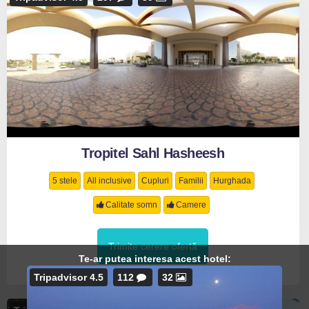
Tropitel Sahl Hasheesh
5 stele
All inclusive
Cupluri
Familii
Hurghada
Calitate somn
Camere
Trimite cerere ofertă
Te-ar putea interesa acest hotel:
Tripadvisor 4.5
112
32