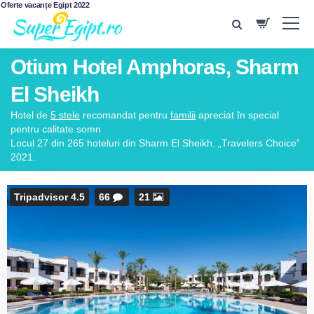
Oferte vacanțe Egipt 2022
Otium Hotel Amphoras, Sharm
El Sheikh
Hotel de
5 stele
recomandat pentru
familii
apreciat în special
pentru calitate somn
Locul 27 din 265 hoteluri din Sharm El Sheikh. „Travelers Choice”
2021.
Tripadvisor 4.5
66
21