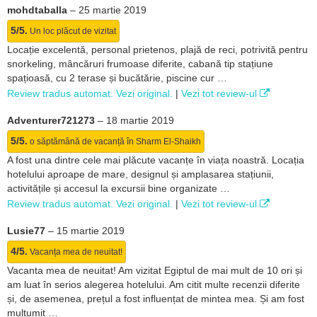
mohdtaballa
–
25 martie 2019
5/5.
Un loc plăcut de vizitat
Locație excelentă, personal prietenos, plajă de reci, potrivită pentru
snorkeling, mâncăruri frumoase diferite, cabană tip stațiune
spațioasă, cu 2 terase și bucătărie, piscine cur …
Review tradus automat. Vezi original.
|
Vezi tot review-ul
Adventurer721273
–
18 martie 2019
5/5.
o săptămână de vacanță în Sharm El-Shaikh
A fost una dintre cele mai plăcute vacanțe în viața noastră. Locația
hotelului aproape de mare, designul și amplasarea stațiunii,
activitățile și accesul la excursii bine organizate …
Review tradus automat. Vezi original.
|
Vezi tot review-ul
Lusie77
–
15 martie 2019
4/5.
Vacanța mea de neuitat!
Vacanta mea de neuitat! Am vizitat Egiptul de mai mult de 10 ori și
am luat în serios alegerea hotelului. Am citit multe recenzii diferite
și, de asemenea, prețul a fost influențat de mintea mea. Și am fost
mulțumit …