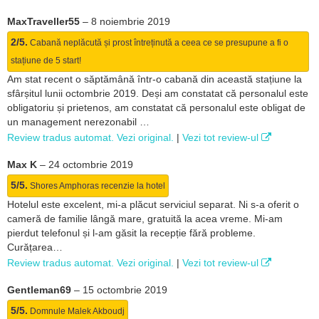
MaxTraveller55
–
8 noiembrie 2019
2/5.
Cabană neplăcută și prost întreținută a ceea ce se presupune a fi o
stațiune de 5 start!
Am stat recent o săptămână într-o cabană din această stațiune la
sfârșitul lunii octombrie 2019. Deși am constatat că personalul este
obligatoriu și prietenos, am constatat că personalul este obligat de
un management nerezonabil …
Review tradus automat. Vezi original.
|
Vezi tot review-ul
Max K
–
24 octombrie 2019
5/5.
Shores Amphoras recenzie la hotel
Hotelul este excelent, mi-a plăcut serviciul separat. Ni s-a oferit o
cameră de familie lângă mare, gratuită la acea vreme. Mi-am
pierdut telefonul și l-am găsit la recepție fără probleme.
Curățarea…
Review tradus automat. Vezi original.
|
Vezi tot review-ul
Gentleman69
–
15 octombrie 2019
5/5.
Domnule Malek Akboudj