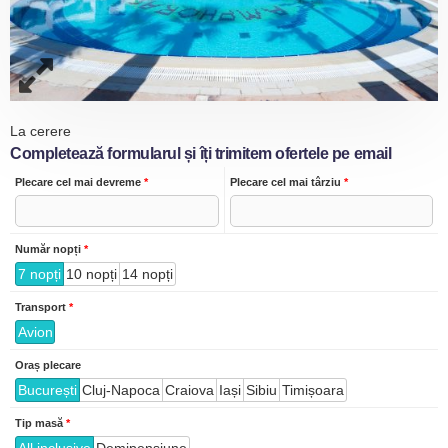
La cerere
Completează formularul și îți trimitem ofertele pe email
Plecare cel mai devreme
*
Plecare cel mai târziu
*
Număr nopți
*
7 nopți
10 nopți
14 nopți
Transport
*
Avion
Oraș plecare
București
Cluj-Napoca
Craiova
Iași
Sibiu
Timișoara
Tip masă
*