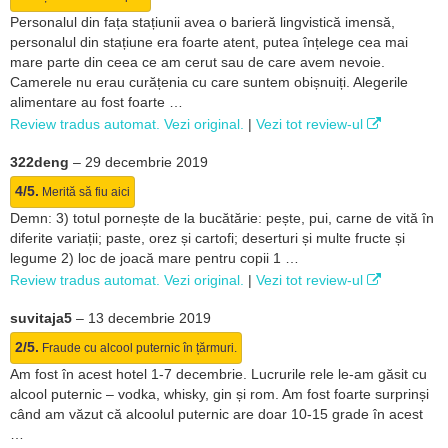
Personalul din fața stațiunii avea o barieră lingvistică imensă,
personalul din stațiune era foarte atent, putea înțelege cea mai
mare parte din ceea ce am cerut sau de care avem nevoie.
Camerele nu erau curățenia cu care suntem obișnuiți. Alegerile
alimentare au fost foarte …
Review tradus automat. Vezi original.
|
Vezi tot review-ul
322deng
–
29 decembrie 2019
4/5.
Merită să fiu aici
Demn: 3) totul pornește de la bucătărie: pește, pui, carne de vită în
diferite variații; paste, orez și cartofi; deserturi și multe fructe și
legume 2) loc de joacă mare pentru copii 1 …
Review tradus automat. Vezi original.
|
Vezi tot review-ul
suvitaja5
–
13 decembrie 2019
2/5.
Fraude cu alcool puternic în țărmuri.
Am fost în acest hotel 1-7 decembrie. Lucrurile rele le-am găsit cu
alcool puternic – vodka, whisky, gin și rom. Am fost foarte surprinși
când am văzut că alcoolul puternic are doar 10-15 grade în acest
…