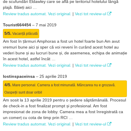
de scufundări Eldawley care se află pe teritoriul hotelului lângă
plajă. Băieți aici …
Review tradus automat. Vezi original.
|
Vezi tot review-ul
Tourist664454
–
7 mai 2019
5/5.
Vacanță plăcută
Am fost în țărmuri Amphoras a fost un hotel foarte bun Am avut
vremuri bune aici și sper că voi reveni în curând acest hotel au
vederi bune și au lucruri bune și, de asemenea, echipa de animație
în acest hotel, astfel încât …
Review tradus automat. Vezi original.
|
Vezi tot review-ul
lostinspaceinsa
–
25 aprilie 2019
4/5.
Mare personal. Camera a fost minunată. Mâncarea nu e grozavă.
Oaspeții sunt doar oribil
Am sosit la 13 aprilie 2019 pentru o ședere săptămânală. Procesul
de check-in a fost finalizat prompt și profesional. Am fost
impresionat de zona de lobby. Camera mea a fost înregistrată ca
un comerț cu cota de timp prin RCI …
Review tradus automat. Vezi original.
|
Vezi tot review-ul