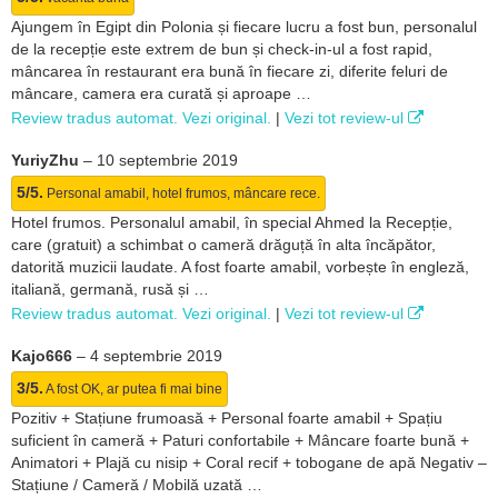
Ajungem în Egipt din Polonia și fiecare lucru a fost bun, personalul
de la recepție este extrem de bun și check-in-ul a fost rapid,
mâncarea în restaurant era bună în fiecare zi, diferite feluri de
mâncare, camera era curată și aproape …
Review tradus automat. Vezi original.
|
Vezi tot review-ul
YuriyZhu
–
10 septembrie 2019
5/5.
Personal amabil, hotel frumos, mâncare rece.
Hotel frumos. Personalul amabil, în special Ahmed la Recepție,
care (gratuit) a schimbat o cameră drăguță în alta încăpător,
datorită muzicii laudate. A fost foarte amabil, vorbește în engleză,
italiană, germană, rusă și …
Review tradus automat. Vezi original.
|
Vezi tot review-ul
Kajo666
–
4 septembrie 2019
3/5.
A fost OK, ar putea fi mai bine
Pozitiv + Stațiune frumoasă + Personal foarte amabil + Spațiu
suficient în cameră + Paturi confortabile + Mâncare foarte bună +
Animatori + Plajă cu nisip + Coral recif + tobogane de apă Negativ –
Stațiune / Cameră / Mobilă uzată …