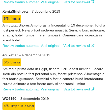
Review tradus automat. Vezi original.
|
Vezi tot review-ul
XeniaShishova
–
7 decembrie 2019
5/5.
Perfect
Am vizitat Shores Amphoras la începutul lui 19 decembrie. Totul a
fost perfect. Ne-a plăcut șederea noastră. Serviciu bun, mâncare,
atracții, hotel frumos, mare frumoasă. Oamenii care lucrează în
acest hotel …
Review tradus automat. Vezi original.
|
Vezi tot review-ul
458katiar
–
4 decembrie 2019
5/5.
Uimitor
Am făcut prima dată în Egipt, fiecare lucru a fost uimitor. Fiecare
lucru din hotel a fost personal bun, foarte prietenos. Alimentația a
fost foarte gustoasă. Serviciul a fost o cameră bună întotdeauna
curată.animare a fost foarte activ și spectacol uimitor …
Review tradus automat. Vezi original.
|
Vezi tot review-ul
WG5150
–
3 decembrie 2019
4/5.
Timp bun la Sinai