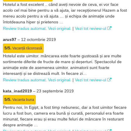
Hotelul a fost excelent .. când aveți nevoie de ceva, ei vor face
acolo cel mai bine pentru a vă ajuta, iar recepționerul Hazem a fost
mereu acolo pentru a vă ajuta … și echipa de animație unde
întotdeauna hiper și prietenos …
Review tradus automat. Vezi original.
|
Vezi tot review-ul
arus97
–
12 octombrie 2019
5/5.
Vacanță răcoroasă
Hotelul este uimitor. mâncarea este foarte gustoasă și are multe
sortimente diferite de fructe de mare și deșerturi. Spectacolul de
animație este de asemenea uimitor. animatorii sunt foarte
interesanți și se distrează mult. In fiecare zi…
Review tradus automat. Vezi original.
|
Vezi tot review-ul
kata_inad2019
–
23 septembrie 2019
5/5.
Vacanta buna
Pentru noi, în Egipt, a fost timp nebunesc, dar a fost uimitor fiecare
lucru a fost bun, camera era bună și curată, personalul era foarte
minunat, fiecare erau și erau multe feluri de mâncare în resturant
despre animație …