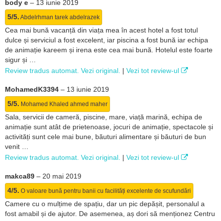
body e
–
13 iunie 2019
5/5.
Abdelrhman tarek abdelrazek
Cea mai bună vacanță din viața mea în acest hotel a fost totul
dulce și serviciul a fost excelent, iar piscina a fost bună iar echipa
de animație kareem și irena este cea mai bună. Hotelul este foarte
sigur și …
Review tradus automat. Vezi original.
|
Vezi tot review-ul
MohamedK3394
–
13 iunie 2019
5/5.
Mohamed Khaled ahmed maher
Sala, servicii de cameră, piscine, mare, viață marină, echipa de
animație sunt atât de prietenoase, jocuri de animație, spectacole și
activități sunt cele mai bune, băuturi alimentare și băuturi de bun
venit …
Review tradus automat. Vezi original.
|
Vezi tot review-ul
makca89
–
20 mai 2019
4/5.
O valoare bună pentru banii cu facilități excelente de scufundări
Camere cu o mulțime de spațiu, dar un pic depășit, personalul a
fost amabil și de ajutor. De asemenea, aș dori să menționez Centru