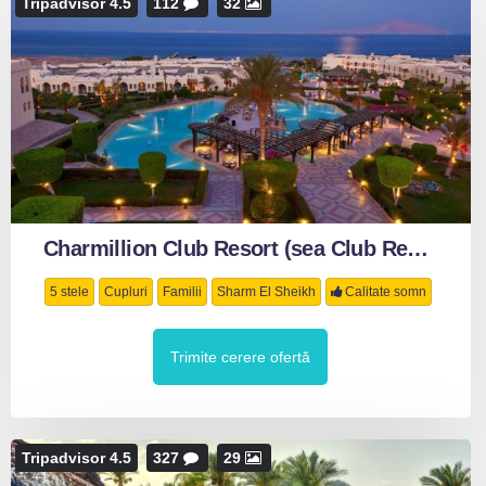
Tripadvisor 4.5
112
32
Charmillion Club Resort (sea Club Resort)
5 stele
Cupluri
Familii
Sharm El Sheikh
Calitate somn
Trimite cerere ofertă
Tripadvisor 4.5
327
29