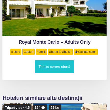
Royal Monte Carlo – Adults Only
5 stele
Cupluri
Familii
Sharm El Sheikh
Calitate somn
Trimite cerere ofertă
Hoteluri similare alte destinații
Tripadvisor 4.5
154
29