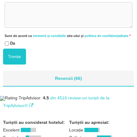
Sunt de acord cu
termenii și condițiile
site-ului și
politica de confidențialitate
*
Da
Recenzii (66)
Rating TripAdvisor:
4.5
din 4516 review-uri turiști de la
TripAdvisor©
Turiștii au considerat hotelul:
Turiștii au apreciat:
Excelent
Locație