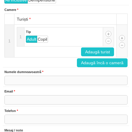
All inclusive
Demipensiune
Camere
*
Turiști
*
Tip
1
Adult
Copil
1
Adaugă turist
Adaugă încă o cameră
Numele dumneavoastră
*
Email
*
Telefon
*
Mesaj / note