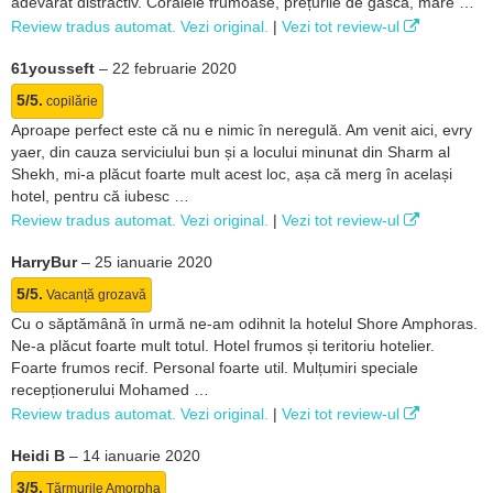
adevărat distractiv. Coralele frumoase, prețurile de gâscă, mare …
Review tradus automat. Vezi original.
|
Vezi tot review-ul
61yousseft
–
22 februarie 2020
5/5.
copilărie
Aproape perfect este că nu e nimic în neregulă. Am venit aici, evry
yaer, din cauza serviciului bun și a locului minunat din Sharm al
Shekh, mi-a plăcut foarte mult acest loc, așa că merg în același
hotel, pentru că iubesc …
Review tradus automat. Vezi original.
|
Vezi tot review-ul
HarryBur
–
25 ianuarie 2020
5/5.
Vacanță grozavă
Cu o săptămână în urmă ne-am odihnit la hotelul Shore Amphoras.
Ne-a plăcut foarte mult totul. Hotel frumos și teritoriu hotelier.
Foarte frumos recif. Personal foarte util. Mulțumiri speciale
recepționerului Mohamed …
Review tradus automat. Vezi original.
|
Vezi tot review-ul
Heidi B
–
14 ianuarie 2020
3/5.
Țărmurile Amorpha