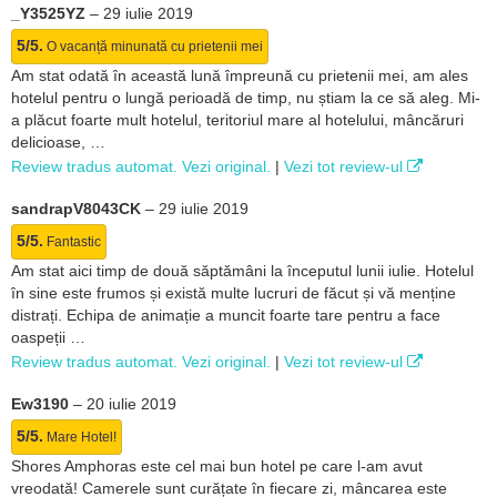
_Y3525YZ
–
29 iulie 2019
5/5.
O vacanță minunată cu prietenii mei
Am stat odată în această lună împreună cu prietenii mei, am ales
hotelul pentru o lungă perioadă de timp, nu știam la ce să aleg. Mi-
a plăcut foarte mult hotelul, teritoriul mare al hotelului, mâncăruri
delicioase, …
Review tradus automat. Vezi original.
|
Vezi tot review-ul
sandrapV8043CK
–
29 iulie 2019
5/5.
Fantastic
Am stat aici timp de două săptămâni la începutul lunii iulie. Hotelul
în sine este frumos și există multe lucruri de făcut și vă menține
distrați. Echipa de animație a muncit foarte tare pentru a face
oaspeții …
Review tradus automat. Vezi original.
|
Vezi tot review-ul
Ew3190
–
20 iulie 2019
5/5.
Mare Hotel!
Shores Amphoras este cel mai bun hotel pe care l-am avut
vreodată! Camerele sunt curățate în fiecare zi, mâncarea este