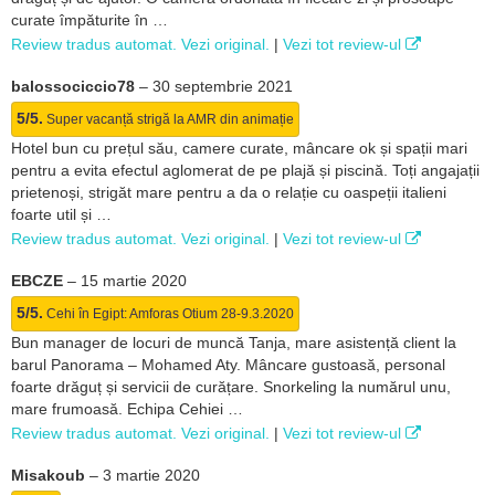
curate împăturite în …
Review tradus automat. Vezi original.
|
Vezi tot review-ul
balossociccio78
–
30 septembrie 2021
5/5.
Super vacanță strigă la AMR din animație
Hotel bun cu prețul său, camere curate, mâncare ok și spații mari
pentru a evita efectul aglomerat de pe plajă și piscină. Toți angajații
prietenoși, strigăt mare pentru a da o relație cu oaspeții italieni
foarte util și …
Review tradus automat. Vezi original.
|
Vezi tot review-ul
EBCZE
–
15 martie 2020
5/5.
Cehi în Egipt: Amforas Otium 28-9.3.2020
Bun manager de locuri de muncă Tanja, mare asistență client la
barul Panorama – Mohamed Aty. Mâncare gustoasă, personal
foarte drăguț și servicii de curățare. Snorkeling la numărul unu,
mare frumoasă. Echipa Cehiei …
Review tradus automat. Vezi original.
|
Vezi tot review-ul
Misakoub
–
3 martie 2020