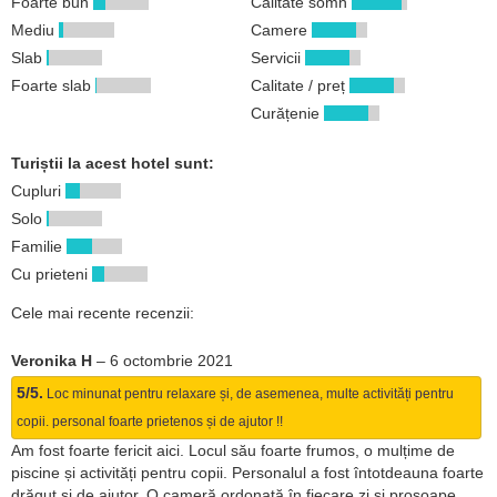
Foarte bun
Calitate somn
Mediu
Camere
Slab
Servicii
Foarte slab
Calitate / preț
Curățenie
Turiștii la acest hotel sunt:
Cupluri
Solo
Familie
Cu prieteni
Cele mai recente recenzii:
Veronika H
–
6 octombrie 2021
5/5.
Loc minunat pentru relaxare și, de asemenea, multe activități pentru
copii. personal foarte prietenos și de ajutor !!
Am fost foarte fericit aici. Locul său foarte frumos, o mulțime de
piscine și activități pentru copii. Personalul a fost întotdeauna foarte
drăguț și de ajutor. O cameră ordonată în fiecare zi și prosoape