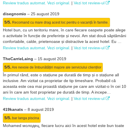
Review tradus automat. Vezi original.
|
Vezi tot review-ul
disegnomio
–
25 august 2019
5/5.
Recomand cu mare drag acest loc pentru o vacanță în familie.
Hotel bun, cu un teritoriu mare, în care fiecare oaspete poate alege
o activitate în funcție de preferințe și nevoi. Am stat două săptămâni
confortabile, calde, prietenoase și distractive la acest hotel. Eu …
Review tradus automat. Vezi original.
|
Vezi tot review-ul
TheCarrieLaing
–
15 august 2019
5/5.
Are nevoie de îmbunătățiri majore ale serviciului clienților
În primul rând, este o stațiune pe durată de timp și o stațiune all
inclusive. Am vizitat ca proprietar de tip timeshare. Probabil că
aceasta este cea mai proastă stațiune pe care am vizitat-o în cei 10
ani în care am fost proprietar pe durată de timp. A incepe…
Review tradus automat. Vezi original.
|
Vezi tot review-ul
419kanats
–
8 august 2019
5/5.
bar langa piscina
Mohamed молодец, fiecare lucru aici în acest hotel este bun toate