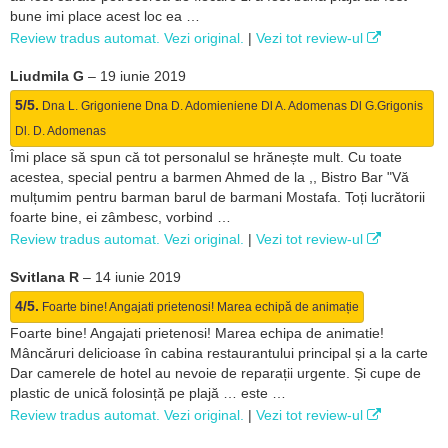
bune imi place acest loc ea …
Review tradus automat. Vezi original.
|
Vezi tot review-ul
Liudmila G
–
19 iunie 2019
5/5.
Dna L. Grigoniene Dna D. Adomieniene Dl A. Adomenas Dl G.Grigonis
Dl. D. Adomenas
Îmi place să spun că tot personalul se hrănește mult. Cu toate
acestea, special pentru a barmen Ahmed de la ,, Bistro Bar "Vă
mulțumim pentru barman barul de barmani Mostafa. Toți lucrătorii
foarte bine, ei zâmbesc, vorbind …
Review tradus automat. Vezi original.
|
Vezi tot review-ul
Svitlana R
–
14 iunie 2019
4/5.
Foarte bine! Angajati prietenosi! Marea echipă de animație
Foarte bine! Angajati prietenosi! Marea echipa de animatie!
Mâncăruri delicioase în cabina restaurantului principal și a la carte
Dar camerele de hotel au nevoie de reparații urgente. Și cupe de
plastic de unică folosință pe plajă … este …
Review tradus automat. Vezi original.
|
Vezi tot review-ul