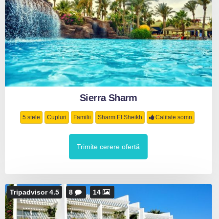
Sierra Sharm
5 stele
Cupluri
Familii
Sharm El Sheikh
Calitate somn
Trimite cerere ofertă
Tripadvisor 4.5
8
14