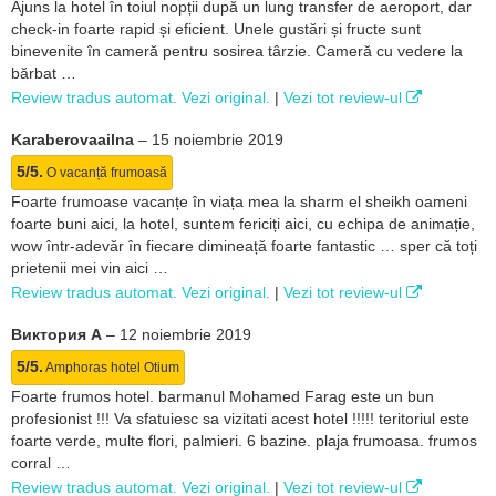
Ajuns la hotel în toiul nopții după un lung transfer de aeroport, dar
check-in foarte rapid și eficient. Unele gustări și fructe sunt
binevenite în cameră pentru sosirea târzie. Cameră cu vedere la
bărbat …
Review tradus automat. Vezi original.
|
Vezi tot review-ul
Karaberovaailna
–
15 noiembrie 2019
5/5.
O vacanță frumoasă
Foarte frumoase vacanțe în viața mea la sharm el sheikh oameni
foarte buni aici, la hotel, suntem fericiți aici, cu echipa de animație,
wow într-adevăr în fiecare dimineață foarte fantastic … sper că toți
prietenii mei vin aici …
Review tradus automat. Vezi original.
|
Vezi tot review-ul
Виктория А
–
12 noiembrie 2019
5/5.
Amphoras hotel Otium
Foarte frumos hotel. barmanul Mohamed Farag este un bun
profesionist !!! Va sfatuiesc sa vizitati acest hotel !!!!! teritoriul este
foarte verde, multe flori, palmieri. 6 bazine. plaja frumoasa. frumos
corral …
Review tradus automat. Vezi original.
|
Vezi tot review-ul