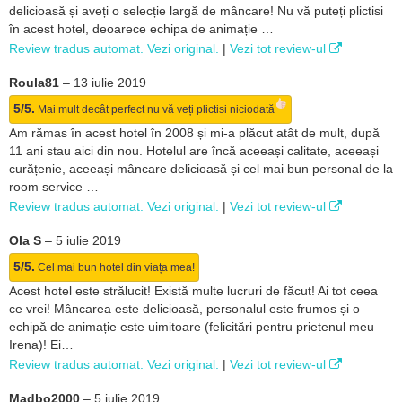
delicioasă și aveți o selecție largă de mâncare! Nu vă puteți plictisi
în acest hotel, deoarece echipa de animație …
Review tradus automat. Vezi original.
|
Vezi tot review-ul
Roula81
–
13 iulie 2019
5/5.
Mai mult decât perfect
nu vă veți plictisi niciodată
Am rămas în acest hotel în 2008 și mi-a plăcut atât de mult, după
11 ani stau aici din nou. Hotelul are încă aceeași calitate, aceeași
curățenie, aceeași mâncare delicioasă și cel mai bun personal de la
room service …
Review tradus automat. Vezi original.
|
Vezi tot review-ul
Ola S
–
5 iulie 2019
5/5.
Cel mai bun hotel din viața mea!
Acest hotel este strălucit! Există multe lucruri de făcut! Ai tot ceea
ce vrei! Mâncarea este delicioasă, personalul este frumos și o
echipă de animație este uimitoare (felicitări pentru prietenul meu
Irena)! Ei…
Review tradus automat. Vezi original.
|
Vezi tot review-ul
Madbo2000
–
5 iulie 2019