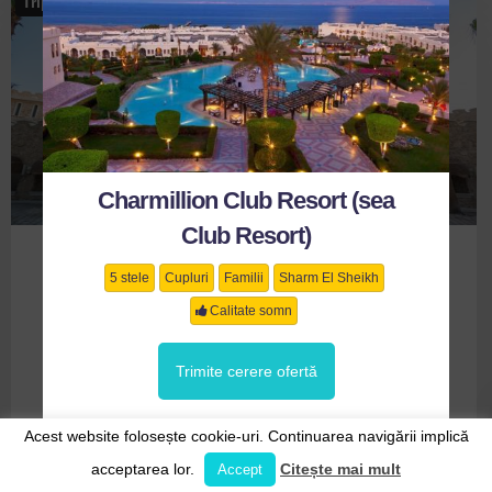
Tripadvisor 4.5
33
18
Charmillion Club Resort (sea
Club Resort)
Albatros Citadel
5 stele
Cupluri
Familii
Sharm El Sheikh
5 stele
All inclusive
Cupluri
Familii
Hurghada
Calitate somn
Calitate somn
Trimite cerere ofertă
Trimite cerere ofertă
Acest website folosește cookie-uri. Continuarea navigării implică
Închide
acceptarea lor.
Citește mai mult
Accept