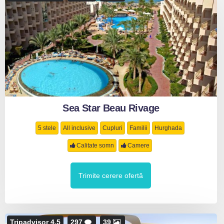
Sea Star Beau Rivage
5 stele
All inclusive
Cupluri
Familii
Hurghada
Calitate somn
Camere
Trimite cerere ofertă
Tripadvisor 4.5
297
39