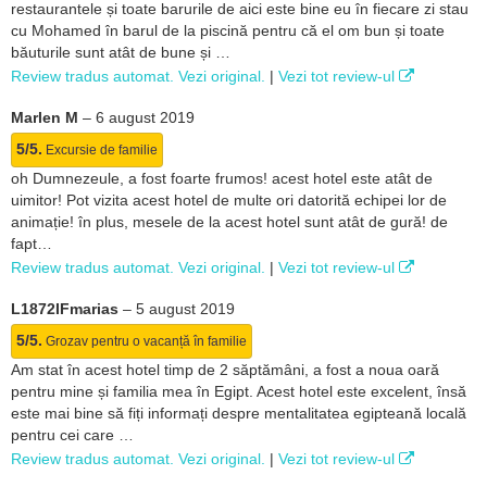
restaurantele și toate barurile de aici este bine eu în fiecare zi stau
cu Mohamed în barul de la piscină pentru că el om bun și toate
băuturile sunt atât de bune și …
Review tradus automat. Vezi original.
|
Vezi tot review-ul
Marlen M
–
6 august 2019
5/5.
Excursie de familie
oh Dumnezeule, a fost foarte frumos! acest hotel este atât de
uimitor! Pot vizita acest hotel de multe ori datorită echipei lor de
animație! în plus, mesele de la acest hotel sunt atât de gură! de
fapt…
Review tradus automat. Vezi original.
|
Vezi tot review-ul
L1872IFmarias
–
5 august 2019
5/5.
Grozav pentru o vacanță în familie
Am stat în acest hotel timp de 2 săptămâni, a fost a noua oară
pentru mine și familia mea în Egipt. Acest hotel este excelent, însă
este mai bine să fiți informați despre mentalitatea egipteană locală
pentru cei care …
Review tradus automat. Vezi original.
|
Vezi tot review-ul