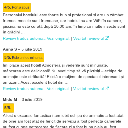
4/5.
Port a spus
Personalul hotelului este foarte bun și profesional și are un zâmbet
frumos, mesele sunt frumoase, dar hotelul nu are WiFi în camere,
piscina nu este curată după 10:00 am, în timp ce multe insecte sunt
în grădini …
Review tradus automat. Vezi original.
|
Vezi tot review-ul
Anna S
–
5 iulie 2019
5/5.
Este un loc minunat
Îmi place acest hotel! Atmosfera și vederile sunt minunate,
mâncarea este delicioasă! Nu aveți timp să vă plictisiți – echipa de
animație este strălucită! Există o mulțime de spectacol interesant și
amuzant. Acest excelent hotel din …
Review tradus automat. Vezi original.
|
Vezi tot review-ul
Mido M
–
3 iulie 2019
5/5.
.
A fost o excursie fantastica i-am iubit echipa de animatie a fost atat
de bine am fost atat de fericit de serviciu a fost perfecta camerele
au fost curate petrecerea de fiecare zi a fost buna plaja au fost