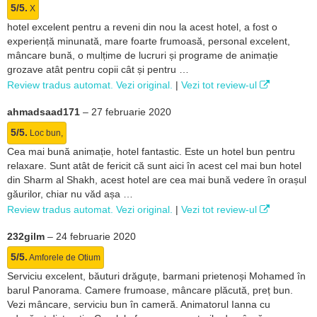
5/5.
X
hotel excelent pentru a reveni din nou la acest hotel, a fost o
experiență minunată, mare foarte frumoasă, personal excelent,
mâncare bună, o mulțime de lucruri și programe de animație
grozave atât pentru copii cât și pentru …
Review tradus automat. Vezi original.
|
Vezi tot review-ul
ahmadsaad171
–
27 februarie 2020
5/5.
Loc bun,
Cea mai bună animație, hotel fantastic. Este un hotel bun pentru
relaxare. Sunt atât de fericit că sunt aici în acest cel mai bun hotel
din Sharm al Shakh, acest hotel are cea mai bună vedere în orașul
găurilor, chiar nu văd așa …
Review tradus automat. Vezi original.
|
Vezi tot review-ul
232gilm
–
24 februarie 2020
5/5.
Amforele de Otium
Serviciu excelent, băuturi drăguțe, barmani prietenoși Mohamed în
barul Panorama. Camere frumoase, mâncare plăcută, preț bun.
Vezi mâncare, serviciu bun în cameră. Animatorul Ianna cu