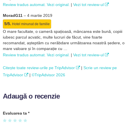
Review tradus automat. Vezi original.
|
Vezi tot review-ul
MoradG11
–
4 martie 2019
5/5.
Hotel minunat de familie
O mare facultate, o cameră spațioasă, mâncarea este bună, copiii
iubesc parcul acvatic, multe lucruri de făcut, vine foarte
recomandat, așteptăm cu nerăbdare următoarea noastră ședere, o
mare valoare și în comparație cu …
Review tradus automat. Vezi original.
|
Vezi tot review-ul
Citește toate review-urile pe TripAdvisor
|
Scrie un review pe
TripAdvisor
|
©TripAdvisor 2026
Adaugă o recenzie
Evaluarea ta
*