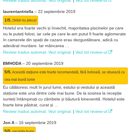
Review tradus automat. Vezi original.
|
Vezi tot review-ul
laurentantriella
–
22 septembrie 2019
1/5.
Oribil nu pleca!
Hotelul era foarte vechi și învechit, majoritatea piscinelor pe care
nu le puteți folosi, iar cele pe care le-am putut fi foarte aglomerate
în camerele din spații de cazare erau dezgustătoare, adică cu
adevărat murdare. Iar mâncarea …
Review tradus automat. Vezi original.
|
Vezi tot review-ul
BMHODA
–
20 septembrie 2019
5/5.
Această stațiune este foarte recomandată, fără îndoială, se situează cu
cea mai bună lume
Eu călătoresc mult în jurul lumii, estului și vestului și această
stațiune este una dintre cele mai bune. De la sosirea la recepție
sunteți întâmpinați cu zâmbete și băutură binevenită. Hotelul este
foarte bine păstrat, curat și …
Review tradus automat. Vezi original.
|
Vezi tot review-ul
Jon A
–
16 septembrie 2019
5/5.
vacanta buna